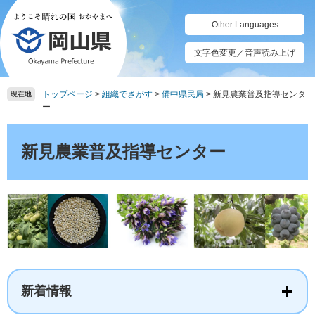
ペ
メ
ー
ニ
Other Languages
ジ
ュ
の
ー
文字色変更／音声読み上げ
先
を
頭
飛
トップページ
>
組織でさがす
>
備中県民局
>
新見農業普及指導センタ
で
ば
現在地
ー
す。
し
て
本
本
文
新見農業普及指導センター
文
へ
新着情報