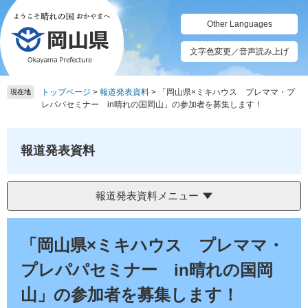
ペ
メ
ー
ニ
Other Languages
ジ
ュ
の
ー
文字色変更／音声読み上げ
先
を
頭
飛
トップページ
>
報道発表資料
>
「岡山県×ミキハウス プレママ・プ
で
ば
現在地
レパパセミナー in晴れの国岡山」の参加者を募集します！
す。
し
て
本
報道発表資料
文
へ
報道発表資料メニュー
本
文
「岡山県×ミキハウス プレママ・
プレパパセミナー in晴れの国岡
山」の参加者を募集します！