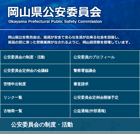
公安委員会の制度・活動
公安委員のプロフィール
公安委員会定例会の会議録
警察署協議会
苦情申出制度
審査請求
リンク一覧
公安委員会定例会開催予定
岡山県公安委員会
公安委員会の制度・活動
>
公安委員会の制度・活動
古物商一覧
公益通報(外部通報)
公安委員会の制度・活動