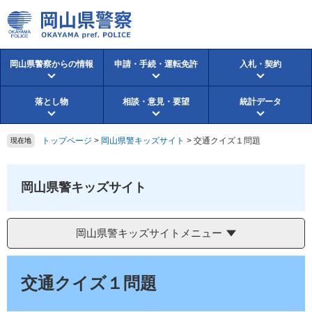
ペ
メ
ー
ニ
ジ
ュ
の
ー
岡山県警察からの情報
申請・手続・運転免許
入札・契約
先
を
頭
飛
で
ば
落とし物
相談・意見・要望
統計データ
す。
し
て
本
トップページ
>
岡山県警キッズサイト
>
交通クイズ１問題
現在地
文
へ
岡山県警キッズサイト
岡山県警キッズサイトメニュー
本
文
交通クイズ１問題