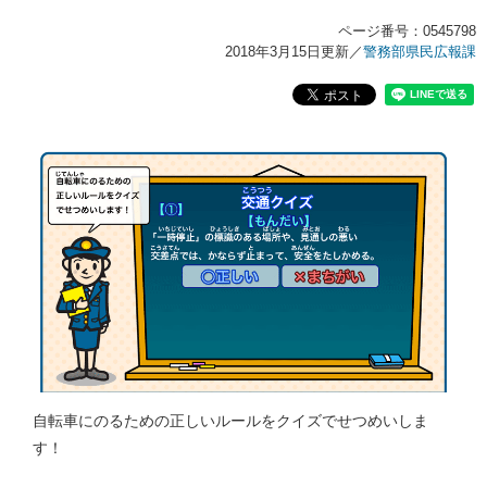
ページ番号：0545798
2018年3月15日更新
／
警務部県民広報課
自転車にのるための正しいルールをクイズでせつめいしま
す！