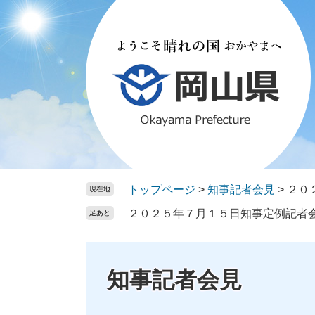
ペ
メ
ー
ニ
ジ
ュ
の
ー
先
を
頭
飛
で
ば
す。
し
て
本
文
トップページ
>
知事記者会見
>
２０
現在地
へ
２０２５年７月１５日知事定例記者
足あと
知事記者会見