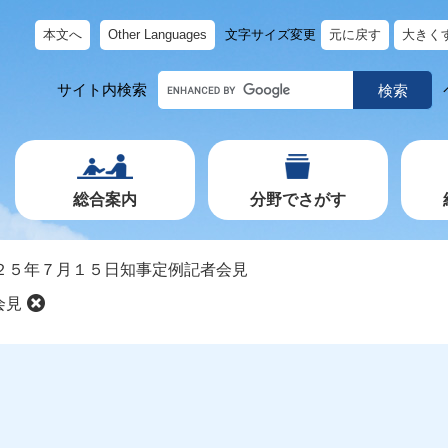
本文へ
Other Languages
文字サイズ変更
元に戻す
大きく
キ
サイト内検索
ー
ワ
ー
ド
で
探
す
総合案内
分野でさがす
２５年７月１５日知事定例記者会見
会見