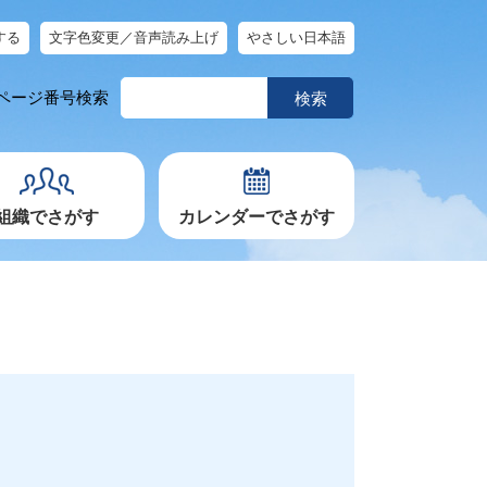
する
文字色変更／音声読み上げ
やさしい日本語
ペ
ページ番号検索
ー
ジ
番
号
を
入
力
組織でさがす
カレンダーでさがす