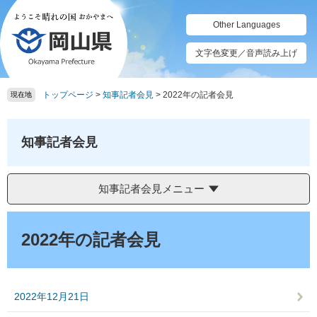
ペ
メ
ー
ニ
Other Languages
ジ
ュ
の
ー
文字色変更／音声読み上げ
先
を
頭
飛
トップページ
>
知事記者会見
>
2022年の記者会見
で
ば
現在地
す。
し
て
本
知事記者会見
文
へ
知事記者会見メニュー
本
文
2022年の記者会見
2022年12月21日