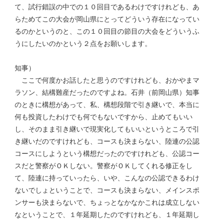
て、試行錯誤の中での１０回目であるわけですけれども、あ
らためてこの大会が岡山県にとってどういう存在になってい
るのかというのと、この１０回目の節目の大会をどういうふ
うにしたいのかという２点をお願いします。
知事）
ここで何度かお話したと思うのですけれども、おかやまマ
ラソン、結構難産だったのですよね。石井（前岡山県）知事
のときに構想があって、私、構想段階で引き継いで、本当に
何も投資したわけでも何でもないですから、止めてもいい
し、そのまま引き継いで現実化してもいいというところで引
き継いだのですけれども、コースも決まらない、陸連の公認
コースにしようという構想だったのですけれども、公認コー
スだと警察がＯＫしない。警察がＯＫしてくれる修正をし
て、陸連に持っていったら、いや、こんなの公認できるわけ
ないでしょということで、コースも決まらない、メインスポ
ンサーも決まらないで、ちょっとなかなかこれは成立しない
なということで、１年延期したのですけれども、１年延期し