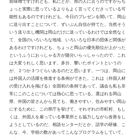
前味噌ですけれども、私にとか、県の人に言うのですからち
ょっと実際に思っているよりもよく言ってくださっている可
能性もあるのですけれども、今日のプレゼンを聞いて、岡山
に送り出すことについて、ずいぶん自信が持てた。当然そう
いう送り出し機関は岡山だけに送っているわけでは全然なく
て、全国のいろいろな地域、いろいろな日本の団体と関係が
あるわけですけれども、ちょっと岡山の優先順位が上がった
というふうにおっしゃる方が随分いらっしゃったので、これ
は大変うれしく思います。多分、響いたポイントというの
が、２つか３つぐらいあるのだと思います。一つは、岡山に
は外国人の活躍を推進する条例ができた。これは（外国人材
の受け入れを掲げる）全国初の条例であって、議会も私も非
常にこのことについては熱心に思っている。選ばれる岡山
県、外国の皆さんから見ても、働きやすい、住みやすい岡山
にするために、この県庁を挙げて、それぞれの市町村、もし
くは、外国人を雇っている事業所とも協力しながら改善をし
ようとしているのだ、相談センターだとか、語学の研修、こ
んな、今、学校の数があってこんなプログラムをしていて、