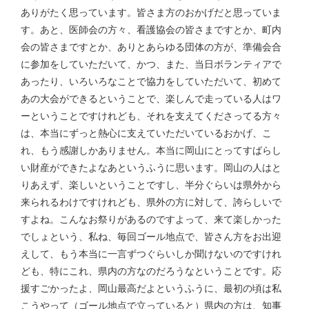
ありがたく思っています。皆さま方のおかげだと思っていま
す。あと、医師会の方々、看護協会の皆さまですとか、町内
会の皆さまですとか、ありとあらゆる団体の方が、準備会合
に参加をしていただいて、かつ、また、当日ボランティアで
あったり、いろいろなことで協力をしていただいて、初めて
あの大会ができるということで、楽しんで走っている人はワ
ーということですけれども、それを支えてくださってる方々
は、本当にずっと熱心に支えていただいているおかげ、こ
れ、もう感謝しかありません。本当に岡山にとってすばらし
い財産ができたよなあというふうに思います。岡山の人はと
りあえず、楽しいということですし、半分ぐらいは県外から
来られるわけですけれども、県外の方に対して、誇らしいで
すよね。こんなお祭りがあるのですよって、来て楽しかった
でしょという、私ね、毎回ゴール地点で、皆さん方をお出迎
えして、もう本当に一言ずつぐらいしか聞けないのですけれ
ども、特にこれ、県内の方なのだろうなということです。応
援すごかったよ、岡山最高だよというふうに、最初の頃は私
こうやって（ゴール地点で立っていると）県内の方は、知事