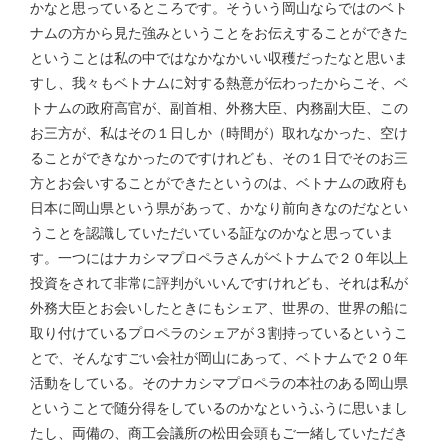
かなと思っているところです。そういう岡山ならではのベト
ナムの方から見た強みということをお伝えすることができた
ということは私の中ではなかなかいい収穫だったなと思いま
すし、我々もベトナムに対する熱意が伝わったからこそ、ベ
トナムの政府高官が、副首相、外務大臣、内務副大臣、この
お三方が、私はその１日しか（時間が）取れなかった、空け
ることができなかったのですけれども、その１日でそのお三
方とお会いすることができたというのは、ベトナムの政府も
日本に岡山県という県があって、かなり前向きなのだなとい
うことを認識していただいている証なのかなと思っていま
す。一つにはナカシマプロペラさんがベトナムで２０年以上
投資をされて非常に評判がいいんですけれども、それは私が
外務大臣とお会いしたときにもシェア、世界の、世界の船に
取り付けているプロペラのシェアが３割持っているというこ
とで、そんなすごい会社が岡山にあって、ベトナムで２０年
活動をしている。そのナカシマプロペラの本社のある岡山県
ということで随分得をしているのかなというふうに思いまし
たし、両備の、商工会議所の松田会頭もご一緒していただき