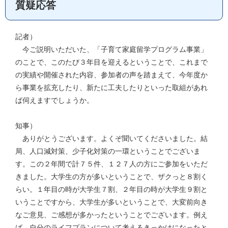
質疑応答
記者）
今ご説明いただいた、「子育て家庭留学プログラム事業」
のことで、このたび３年目を迎えるということで、これまで
の実績や開催された内容、参加者の声を踏まえて、今年度か
ら事業を拡充したり、新たに工夫したりといった取組があれ
ば伺えますでしょうか。
知事）
ありがとうございます。よくぞ聞いてくださいました。結
局、人口減対策、少子化対策の一環ということでございま
す。この２年間で計７５件、１２７人の方にご参加をいただ
きました。大学生の方が多いということで、ザクっと８割く
らい。１年目の時が大学生７割、２年目の時が大学生９割と
いうことですから、大学生が多いということで、大変前向き
なご意見、ご感想が多かったということでございます。例え
ば、自分のライフプランについて考えるきっかけになったと