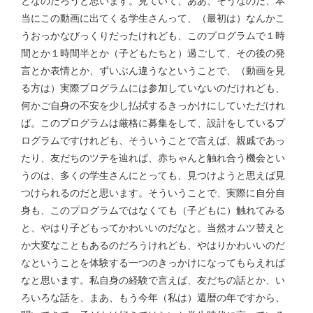
となのだろうと思います。見ていて、ああ、そうなのだ、本
当にこの動画に出てくる学生さんって、（最初は）なんかこ
うおっかなびっくりだったけれども、このプログラムで１時
間とか１時間半とか（子どもたちと）過ごして、その後の発
言とか表情とか、ずいぶん違うなということで、（動画を見
る方は）実際プログラムには参加していないのだけれども、
何かご自身の不安を少し払拭するきっかけにしていただけれ
ば。このプログラムは厳格に募集をして、設計をしているプ
ログラムですけれども、そういうことで言えば、親戚であっ
たり、友だちのツテを辿れば、赤ちゃんと触れ合う機会とい
うのは、多くの学生さんにとっても、見つけようと思えば見
つけられるのだと思います。そういうことで、実際に自分自
身も、このプログラムではなくても（子どもに）触れてみる
と、やはり子どもってかわいいのだなと。当然オムツ替えと
か大変なこともあるのだろうけれども、やはりかわいいのだ
なということを体験する一つのきっかけになってもらえれば
なと思います。私自身の経験で言えば、友だちの話とか、い
ろいろな話を、まあ、もう今年（私は）還暦の年ですから、