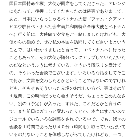
国日本国特命全権）大使が同席をしてくださった。アレンジ
にあたって、後押ししてくださったのは確実でありまして、
あと、日本にいらっしゃるベトナム大使（ファム・クアン・
ヒエウ駐日ベトナム社会主義共和国特命全権大使とベトナム
へ）行く前に、大使館で夕食をご一緒しましたけれども、大
使からの勧めで、ぜひ私の本国を訪問してくださいよという
ことで、はいわかりましたと言って、（ベトナムへ）行った
こともあって、その大使が随分バックアップしていただいた
のだなというふうに考えている。そういう段取りを受けて
の、そういった会談でございます。いろいろな話をしてそこ
で何か、文書を交わしたとかということではないのですけれ
ども、そもそもそういった立場のお忙しい方が、実はその前
１週間、この時間だったら会えそうだ、ちょっとごめんなさ
い、別の（予定）が入った、ずれた、これだとかと言うの
で、また前日にガラっと変わったりとか、本当にすごいスケ
ジュールでいろいろな調整をされている中で、でも、我々の
会談を１時間であったり４０分（時間を）取っていただいて
いるのだないうことを体感しながらでしたけれども、一つ、