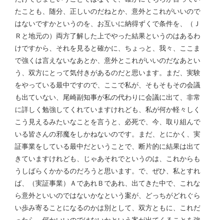
たことも、随分、正しいのだねとか、意外とこれがいいので
はないですかというのを、お互いに納得ずくで条件を、（Ｊ
Ｒと地元の）両方了解した上でやった結果というのはあるわ
けですから、それを見ると確かに、ちょっと、我々、ここま
で強くは言えないなあとか、意外とこれがいいのだなあとい
う、双方にとって気付きがあるのだと思います。まだ、実験
をやっている最中ですので、ここで私が、そもそもその会議
も出ていない、尾崎副知事が私の代わりに会議に出て、非常
に詳しく勉強してくれていますけれども、私が何か軽々しく
こう見えるみたいなことを言うと、必死で、今、取り組んで
いる皆さんの邪魔をしかねないのです。まだ、とにかく、実
証事業をしている最中だということで、断片的に結果は出て
きていますけれども、じゃあそれでというのは、これからも
うしばらくかかるのだろうと思います。で、ぜひ、私とすれ
ば、（実証事業）ＡであれＢであれ、出てきた中で、これな
ら意外といいのではないかなという案が、どっちがどれぐら
い歩み寄ることになるのかは別として、双方ともに、これだ
ったら、何かいいのではないかという案が出てくることを強