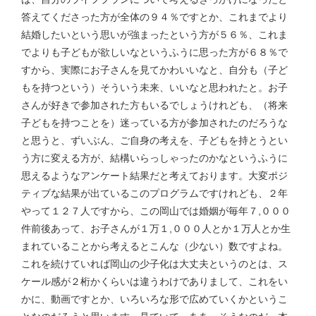
答えてくださった方が全体の９４％ですとか、これまでより
結婚したいという思いが強まったという方が５６％、これま
でよりも子どもが欲しいなというふうに思った方が６８％で
すから、実際にお子さんを見てかわいいなと、自分も（子ど
もを持つという）そういう未来、いいなと思われたと。お子
さんが好きで参加された方もいるでしょうけれども、（将来
子どもを持つことを）迷っている方が参加されたのだろうな
と思うと、ずいぶん、ご自身の考えを、子どもを持とうとい
う方に変える方が、結構いらっしゃったのかなというふうに
思えるようなアンケート結果だと考えております。大変ポジ
ティブな結果が出ているこのプログラムですけれども、２年
やって１２７人ですから、この岡山では婚姻が毎年７,０００
件前後あって、お子さんが１万１,０００人とか１万人とか生
まれていることから考えるとこんな（少ない）数ですよね。
これを続けていれば岡山の少子化は大丈夫というのとは、ス
ケール感が２桁かくらいは違うわけでありまして、これをい
かに、動画ですとか、いろいろな形で広めていくかというこ