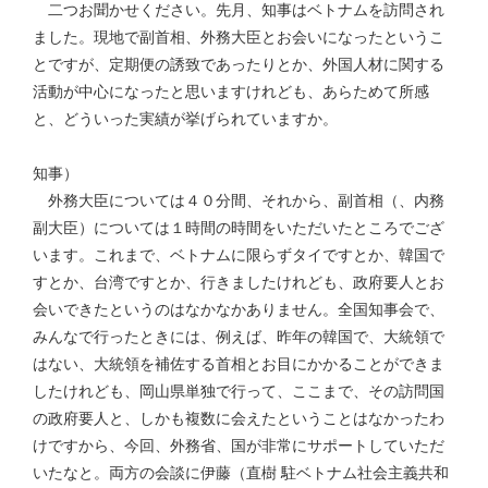
二つお聞かせください。先月、知事はベトナムを訪問され
ました。現地で副首相、外務大臣とお会いになったというこ
とですが、定期便の誘致であったりとか、外国人材に関する
活動が中心になったと思いますけれども、あらためて所感
と、どういった実績が挙げられていますか。
知事）
外務大臣については４０分間、それから、副首相（、内務
副大臣）については１時間の時間をいただいたところでござ
います。これまで、ベトナムに限らずタイですとか、韓国で
すとか、台湾ですとか、行きましたけれども、政府要人とお
会いできたというのはなかなかありません。全国知事会で、
みんなで行ったときには、例えば、昨年の韓国で、大統領で
はない、大統領を補佐する首相とお目にかかることができま
したけれども、岡山県単独で行って、ここまで、その訪問国
の政府要人と、しかも複数に会えたということはなかったわ
けですから、今回、外務省、国が非常にサポートしていただ
いたなと。両方の会談に伊藤（直樹 駐ベトナム社会主義共和