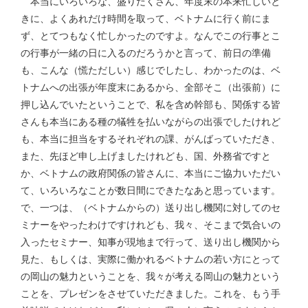
本当にいろいろな、盛りだくさん、年度末の本来忙しいと
きに、よくあれだけ時間を取って、ベトナムに行く前にま
ず、とてつもなく忙しかったのですよ。なんでこの行事とこ
の行事が一緒の日に入るのだろうかと言って、前日の準備
も、こんな（慌ただしい）感じでしたし、わかったのは、ベ
トナムへの出張が年度末にあるから、全部そこ（出張前）に
押し込んでいたということで、私を含め幹部も、関係する皆
さんも本当にある種の犠牲を払いながらの出張でしたけれど
も、本当に担当をするそれぞれの課、がんばっていただき、
また、先ほど申し上げましたけれども、国、外務省ですと
か、ベトナムの政府関係の皆さんに、本当にご協力いただい
て、いろいろなことが数日間にできたなあと思っています。
で、一つは、（ベトナムからの）送り出し機関に対してのセ
ミナーをやったわけですけれども、我々、そこまで気合いの
入ったセミナー、知事が現地まで行って、送り出し機関から
見た、もしくは、実際に働かれるベトナムの若い方にとって
の岡山の魅力ということを、我々が考える岡山の魅力という
ことを、プレゼンをさせていただきました。これを、もう手