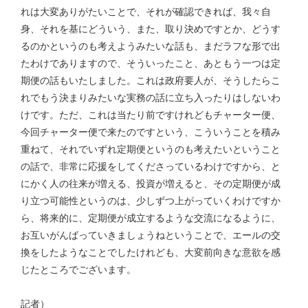
れは大変ありがたいことで、それが確認できれば、我々自
身、それを基にどういう、また、取り決めですとか、どうす
るのかというのも考えようみたいな話も、まだラフな形で出
たわけでありますので、そういったこと、あともう一つは定
期便の話もいたしました。これは政府要人が、そうしたらこ
れでもう決まりみたいな実務の話に立ち入ったりはしないわ
けです。ただ、これは当たり前ですけれどもチャーター便、
今回チャーター便で来たのですという、こういうことを積み
重ねて、それでいずれ定期便というのも考えたいということ
の話で、非常に応援をしてくださっているわけですから、と
にかく人の往来が増える、投資が増えると、その定期便が成
り立つ可能性というのは、少しずつ上がっていくわけですか
ら、将来的に、定期便が成立するような交流になるように、
お互いがんばっていきましょうねということで、エールの交
換をしたようなことでしたけれども、大変前向きな意欲を感
じたところでございます。
記者）