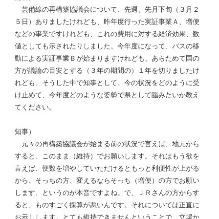
芸備線の再構築協議会について、先週、先月下旬（３月２
５日）ありましたけれども、昨年度行った実証事業Ａ、増便
などの事業ですけれども、これの費用に対する経済効果、数
値としても示されたりしました。今年度になって、バスの移
動による実証事業Ｂが始まりますけれども、あらためて国の
方が議論の目安とする（３年の期間の）１年を切りましたけ
れども、そうした中で知事として、今の状況をどのように受
け止めて、今年度どのような姿勢で県として臨みたいか教え
てください。
知事）
元々の再構築協議会が始まる前の状況で言えば、地元から
すると、このまま（維持）でお願いします。それはもう欲を
言えば、便数を増やしていただけるともっと利便性が上がる
から、そっちの方、変えるならそっち（増便）の方でお願い
します、というのが本音ですよね。で、ＪＲさんの方からす
ると、ものすごく採算が悪いんです。それについては正直に
お示しします。とても維持できませんということで、立場か