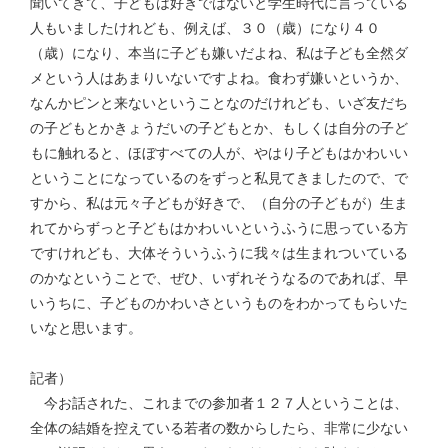
聞いてきて、子どもは好きではないと学生時代に言っている
人もいましたけれども、例えば、３０（歳）になり４０
（歳）になり、本当に子ども嫌いだよね、私は子ども全然ダ
メという人はあまりいないですよね。食わず嫌いというか、
なんかピンと来ないということなのだけれども、いざ友だち
の子どもとかきょうだいの子どもとか、もしくは自分の子ど
もに触れると、ほぼすべての人が、やはり子どもはかわいい
ということになっているのをずっと私見てきましたので、で
すから、私は元々子どもが好きで、（自分の子どもが）生ま
れてからずっと子どもはかわいいというふうに思っている方
ですけれども、大体そういうふうに我々は生まれついている
のかなということで、ぜひ、いずれそうなるのであれば、早
いうちに、子どものかわいさというものをわかってもらいた
いなと思います。
記者）
今お話された、これまでの参加者１２７人ということは、
全体の結婚を控えている若者の数からしたら、非常に少ない