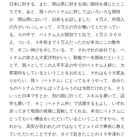
日本に対する、また、岡山県に対する強い期待を感じたとこ
ろです。あと、我々のベトナムに対してはいろいろな期待
が、岡山県において、以前もお話しました、４万人、外国人
の方がいらっしゃって、３万人の方が働いてくださってい
る。その中で、ベトナム人が国別で１位で、１万２,０００
人、つい２、３年前まで１万人だったのが本当にこの数年
で、すごい伸びを示している。で、それぞれの会社でも、ベ
トナムの皆さん大変評判がいい。勤勉で一生懸命だというこ
とで、我々としてこの人手不足の中でのベトナム人材に、大
変期待をしているということをお伝えし、それはもう大変あ
りがたい、我々（ベトナム）にとってもそうやって、自分た
ちのベトナムでがんばってもらうのは当然だけれども、そう
いった日本ですとか、別の国に行って、スキルを磨いて、語
学も磨いて、そこ（ベトナム外）で活躍するもよし、いずれ
戻ってきて母国の発展に貢献してくれる。本当にベトナムに
とってもいい機会をいただいているということですから。そ
れから、高官が言われたのではなくてジェトロで事前に教え
ていただいたことですが、タイで起きたことの１５年遅れぐ