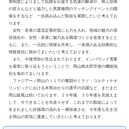
業制度によりまして結婚を応援する気運の醸成や、商工団体
の皆さんなどと協力した異業種間のマッチングイベントの開
催をするなど、一歩踏み込んだ取組を展開したいと考えてお
ります。
女性・若者の還流定着対策にも力を入れ、地域の魅力の発
信強化や、女性・若者に魅力ある職場づくりを促進するとと
もに、また、一元的に情報を共有し、一体感のある効果的な
情報発信に努めてまいたいと考えております。
また、今後増加が見込まれております、インバウンド需要
を着実に取り込もうということで、岡山桃太郎空港の機能強
化を進めてまいります。
ファジアーノ岡山のＪ１での奮闘やミラノ・コルティナオ
リンピックにおける本県ゆかりの選手の活躍など、まだまだ
岡山旋風は続いております。２０年後、３０年後を見据えま
して、今できることを先送りせず、これまでの取組によって
生まれました好循環の流れを一層加速させ、今年度も生き活
き岡山の実現に邁進していきたいと考えております。