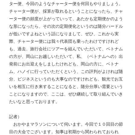
ター便、今回のようなチャーター便を何回もやりましょう。
チャーター便が、採算が取れるということになったら、チャ
ーター便の頻度が上がっていって、あたかも定期便かのよう
な形になったら、その次の定期便化というのは随分ハードル
が低いですよねという話になりまして、ぜひ、これから実
際、チャーター便には我々代表団も乗ったわけですけれど
も、過去、旅行会社にツアーを組んでいただいて、ベトナム
の方が、岡山にお越しいただいて、私、（ベトナムへの）出
発前にお出迎えをしましたけれども、岡山の方に、ベトナ
ム、ハノイに行っていただくという、この評判がよければ随
分、ビジネスというのも大事なのですけれども、観光でお互
いを相互に行き来することになると、随分分厚い需要という
ことになりますので、ここは、ぜひ継続して取り組んでいき
たいなと思っております。
記者）
おかやまマラソンについて伺います。今回で１０回目の節
目の大会でございます。知事は初期から関わられておられ