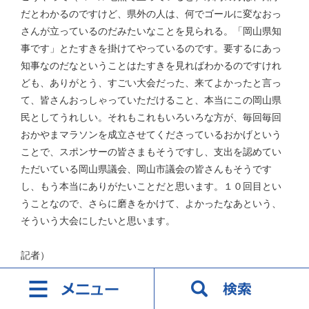
だとわかるのですけど、県外の人は、何でゴールに変なおっ
さんが立っているのだみたいなことを見られる。「岡山県知
事です」とたすきを掛けてやっているのです。要するにあっ
知事なのだなということはたすきを見ればわかるのですけれ
ども、ありがとう、すごい大会だった、来てよかったと言っ
て、皆さんおっしゃっていただけること、本当にこの岡山県
民としてうれしい。それもこれもいろいろな方が、毎回毎回
おかやまマラソンを成立させてくださっているおかげという
ことで、スポンサーの皆さまもそうですし、支出を認めてい
ただいている岡山県議会、岡山市議会の皆さんもそうです
し、もう本当にありがたいことだと思います。１０回目とい
うことなので、さらに磨きをかけて、よかったなあという、
そういう大会にしたいと思います。
記者）
イラン情勢について教えてください。ホルムズ海峡の事実
上の封鎖などを受けて、ガソリン価格高騰だけにとどまらな
いいろいろな影響が懸念される情勢なのですが、ますは知事