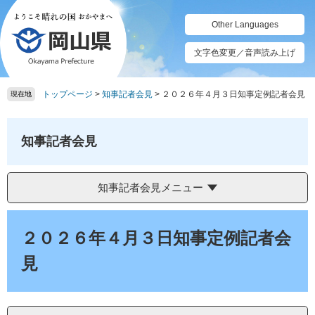
ペ
メ
ー
ニ
Other Languages
ジ
ュ
の
ー
文字色変更／音声読み上げ
先
を
頭
飛
トップページ
>
知事記者会見
>
２０２６年４月３日知事定例記者会見
で
ば
現在地
す。
し
て
本
知事記者会見
文
へ
知事記者会見メニュー
本
文
２０２６年４月３日知事定例記者会
見