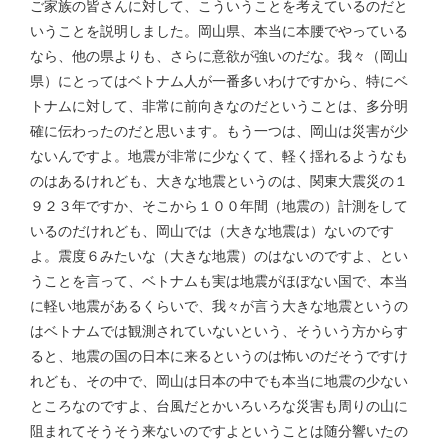
ご家族の皆さんに対して、こういうことを考えているのだと
いうことを説明しました。岡山県、本当に本腰でやっている
なら、他の県よりも、さらに意欲が強いのだな。我々（岡山
県）にとってはベトナム人が一番多いわけですから、特にベ
トナムに対して、非常に前向きなのだということは、多分明
確に伝わったのだと思います。もう一つは、岡山は災害が少
ないんですよ。地震が非常に少なくて、軽く揺れるようなも
のはあるけれども、大きな地震というのは、関東大震災の１
９２３年ですか、そこから１００年間（地震の）計測をして
いるのだけれども、岡山では（大きな地震は）ないのです
よ。震度６みたいな（大きな地震）のはないのですよ、とい
うことを言って、ベトナムも実は地震がほぼない国で、本当
に軽い地震があるくらいで、我々が言う大きな地震というの
はベトナムでは観測されていないという、そういう方からす
ると、地震の国の日本に来るというのは怖いのだそうですけ
れども、その中で、岡山は日本の中でも本当に地震の少ない
ところなのですよ、台風だとかいろいろな災害も周りの山に
阻まれてそうそう来ないのですよということは随分響いたの