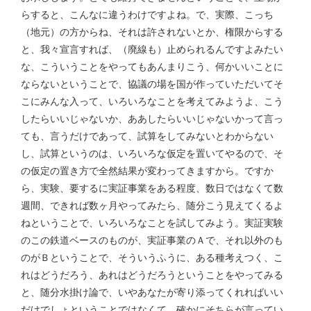
らすると、こんなに違うわけですよね。で、実際、こっち
（地元）の方からね、それは許されないとか、権限からする
と、我々宣言すれば、（廃線も）止められるんですよみたい
な、こういうことをやってもあんまりこう、何かいいことに
ならないということで、協議の場を国が作っていただいてそ
こにみんな入って、いろいろなことを考えてみようよ、こう
したらいいじゃないか、ああしたらいいじゃないかって言っ
ても、言うだけであって、試算をしてみないとわからない
し、試算というのは、いろいろな仮定を置いてやるので、そ
の仮定の置き方で全然結果が変わってきますから。ですか
ら、実験、要するに実証事業をある程度、数日ではなくて数
週間、できれば数ヶ月やってみたら、随分こう見えてくるよ
ねということで、いろいろなことを試してみよう。実証実験
のこの鉄道ベースのものが、実証事業のＡで、それ以外のも
のがＢということで、そういうふうに、ある種考えつく、こ
れはどうだろう、あれはどうだろうということをやってみる
と、随分水掛け論で、いやあなたが寄り添ってくれればいい
だけでしょということではなくて、確かにそちらが言ってい