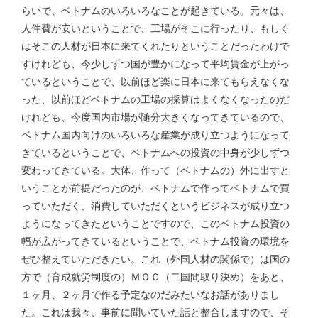
らいで、ベトナムのいろいろなことが起きている。元々は、
人件費が安いということで、工場がそこに行ったり、もしく
はそこの人材が日本に来てくれたりということだったわけで
すけれども、今少しずつ国が豊かになって平均賃金が上がっ
ているということで、以前ほど楽に日本に来てもらえなくな
った、以前ほどベトナムの工場の採算はよくなくなったのだ
けれども、今度国内市場が随分大きくなってきているので、
ベトナム国内向けのいろいろな産業が成り立つようになって
きているということで、ベトナムへの投資の中身が少しずつ
変わってきている。大体、作って（ベトナムの）外に出すと
いうことが前提だったのが、ベトナムで作ってベトナムで買
っていただく、消費していただくというビジネスが成り立つ
ようになってきたということですので、このベトナム投資の
幅が広がってきているということで、ベトナム投資の環境を
ぜひ整えていただきたい。これ（外国人材の関係で）は国の
方で（育成就労制度の）ＭＯＣ（二国間取り決め）をあと、
１ヶ月、２ヶ月で作る予定なのだみたいなお話がありまし
た。これは我々、事前に聞いていた話と整合しますので、そ