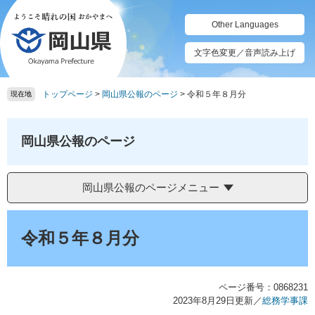
ペ
メ
ー
ニ
Other Languages
ジ
ュ
の
ー
文字色変更／音声読み上げ
先
を
頭
飛
トップページ
>
岡山県公報のページ
>
令和５年８月分
で
ば
現在地
す。
し
て
本
岡山県公報のページ
文
へ
岡山県公報のページメニュー
本
文
令和５年８月分
ページ番号：0868231
2023年8月29日更新
／
総務学事課