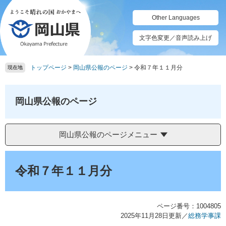
ペ
メ
ー
ニ
Other Languages
ジ
ュ
の
ー
文字色変更／音声読み上げ
先
を
頭
飛
トップページ
>
岡山県公報のページ
>
令和７年１１月分
で
ば
現在地
す。
し
て
本
岡山県公報のページ
文
へ
岡山県公報のページメニュー
本
文
令和７年１１月分
ページ番号：1004805
2025年11月28日更新
／
総務学事課