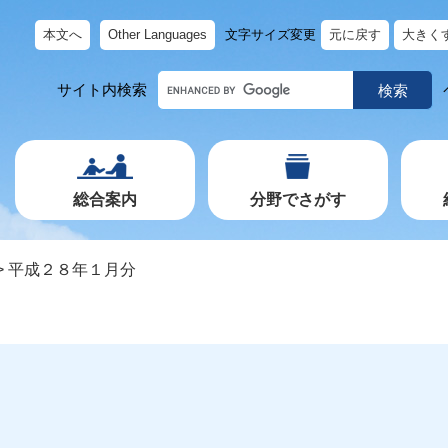
本文へ
Other Languages
文字サイズ変更
元に戻す
大きく
キ
サイト内検索
ー
ワ
ー
ド
で
探
す
総合案内
分野でさがす
>
平成２８年１月分