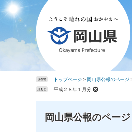
ペ
メ
ー
ニ
ジ
ュ
の
ー
先
を
頭
飛
で
ば
す。
し
て
本
文
トップページ
>
岡山県公報のページ
現在地
へ
平成２８年１月分
足あと
岡山県公報のページ