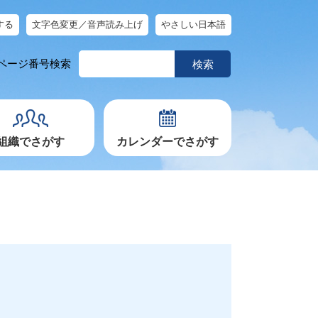
する
文字色変更／音声読み上げ
やさしい日本語
ペ
ページ番号検索
ー
ジ
番
号
を
入
力
組織でさがす
カレンダーでさがす