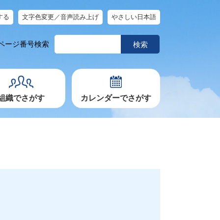
する
文字色変更／音声読み上げ
やさしい日本語
ペ
ページ番号検索
ー
ジ
番
号
を
入
力
組織でさがす
カレンダーでさがす