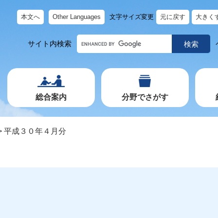
本文へ
Other Languages
文字サイズ変更
元に戻す
大きく
キ
サイト内検索
ー
ワ
ー
ド
で
探
す
総合案内
分野でさがす
>
平成３０年４月分