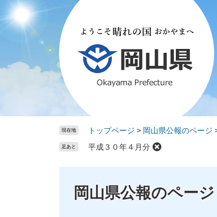
ペ
メ
ー
ニ
ジ
ュ
の
ー
先
を
頭
飛
で
ば
す。
し
て
本
文
トップページ
>
岡山県公報のページ
現在地
へ
平成３０年４月分
足あと
岡山県公報のページ