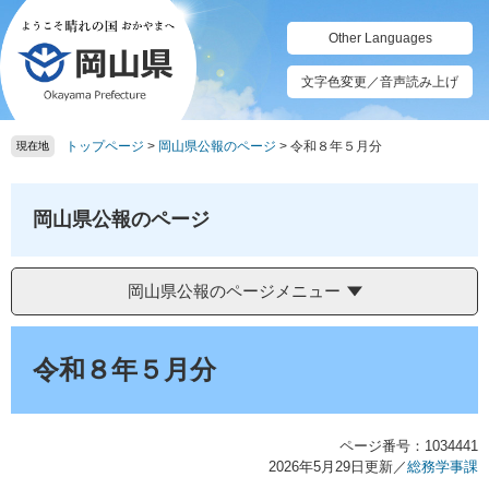
ペ
メ
ー
ニ
Other Languages
ジ
ュ
の
ー
文字色変更／音声読み上げ
先
を
頭
飛
トップページ
>
岡山県公報のページ
>
令和８年５月分
で
ば
現在地
す。
し
て
本
岡山県公報のページ
文
へ
岡山県公報のページメニュー
本
文
令和８年５月分
ページ番号：1034441
2026年5月29日更新
／
総務学事課