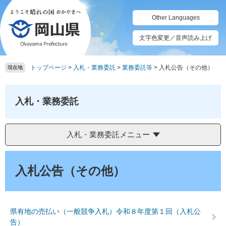
ペ
メ
ー
ニ
Other Languages
ジ
ュ
の
ー
文字色変更／音声読み上げ
先
を
頭
飛
トップページ
>
入札・業務委託
>
業務委託等
>
入札公告（その他）
で
ば
現在地
す。
し
て
本
入札・業務委託
文
へ
入札・業務委託メニュー
本
文
入札公告（その他）
県有地の売払い（一般競争入札）令和８年度第１回（入札公
告）