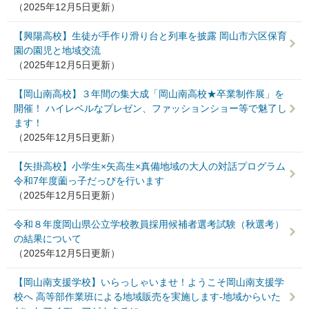
（2025年12月5日更新）
【興陽高校】生徒が手作り滑り台と列車を披露 岡山市六区保育
園の園児と地域交流
（2025年12月5日更新）
【岡山南高校】３年間の集大成「岡山南高校★卒業制作展」を
開催！ ハイレベルなプレゼン、ファッションショー等で魅了し
ます！
（2025年12月5日更新）
【矢掛高校】小学生×矢高生×真備地域の大人の対話プログラム
令和7年度薗っ子だっぴを行います
（2025年12月5日更新）
令和８年度岡山県公立学校教員採用候補者選考試験（秋選考）
の結果について
（2025年12月5日更新）
【岡山南支援学校】いらっしゃいませ！ようこそ岡山南支援学
校へ 高等部作業班による地域販売を実施します-地域からいた