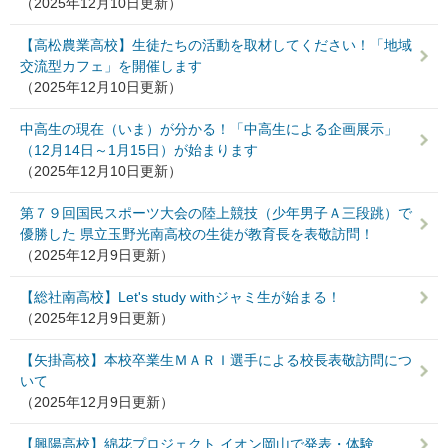
（2025年12月10日更新）
【高松農業高校】生徒たちの活動を取材してください！「地域
交流型カフェ」を開催します
（2025年12月10日更新）
中高生の現在（いま）が分かる！「中高生による企画展示」
（12月14日～1月15日）が始まります
（2025年12月10日更新）
第７９回国民スポーツ大会の陸上競技（少年男子Ａ三段跳）で
優勝した 県立玉野光南高校の生徒が教育長を表敬訪問！
（2025年12月9日更新）
【総社南高校】Let's study withジャミ生が始まる！
（2025年12月9日更新）
【矢掛高校】本校卒業生ＭＡＲＩ選手による校長表敬訪問につ
いて
（2025年12月9日更新）
【興陽高校】綿花プロジェクト イオン岡山で発表・体験