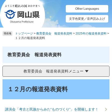
ペ
メ
ー
ニ
Other Languages
ジ
ュ
の
ー
文字色変更／音声読み上げ
先
を
頭
飛
トップページ
>
教育委員会 報道発表資料
>
2025年の報道発表資料
>
で
ば
現在地
１２月の報道発表資料
す。
し
て
本
教育委員会 報道発表資料
文
へ
教育委員会 報道発表資料メニュー
本
文
１２月の報道発表資料
講演会「考古と民族からみた“ものづくり”」を開催します！