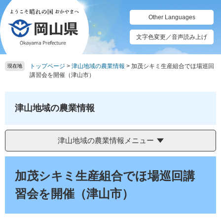
ペ
メ
ー
ニ
Other Languages
ジ
ュ
の
ー
文字色変更／音声読み上げ
先
を
頭
飛
トップページ
>
津山地域の農業情報
>
加茂シキミ生産組合でほ場巡回
で
ば
現在地
講習会を開催（津山市）
す。
し
て
本
津山地域の農業情報
文
へ
津山地域の農業情報メニュー
本
文
加茂シキミ生産組合でほ場巡回講
習会を開催（津山市）