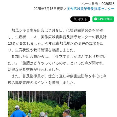
ページ番号：0986513
2025年7月15日更新
／
美作広域農業普及指導センター
加茂シキミ生産組合は７月８日、ほ場巡回講習会を開催
し、生産者、ＪＡ、美作広域農業普及指導センターの職員計
13名が参加しました。今年は東加茂地区の３戸のほ場を回
り、生育状況や栽培管理を確認しました。
参加した組合員からは、「仕立て直しが進んでおり見習い
たい」「施肥はどうやっているのか」といった声が聞かれ、
活発な意見交換が行われました。
また、普及指導員が、仕立て直しや病害虫防除を中心に今
後の栽培管理のポイントを説明しました。