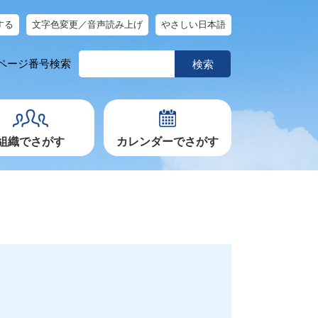
する
文字色変更／音声読み上げ
やさしい日本語
ペ
ページ番号検索
ー
ジ
番
号
を
入
力
組織でさがす
カレンダーでさがす