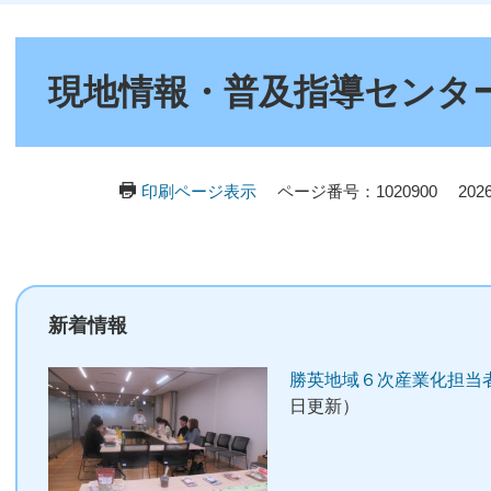
本
文
現地情報・普及指導センタ
印刷ページ表示
ページ番号：1020900
20
新着情報
勝英地域６次産業化担当
日更新）