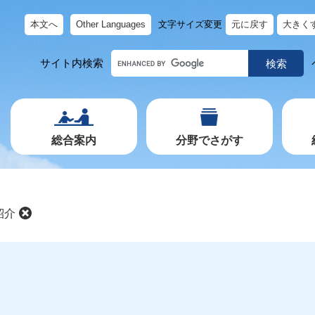
本文へ
Other Languages
文字サイズ変更
元に戻す
大きく
キ
サイト内検索
ー
ワ
ー
ド
で
探
す
総合案内
分野でさがす
紹介