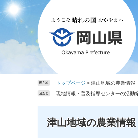
ペ
メ
ー
ニ
ジ
ュ
の
ー
先
を
頭
飛
で
ば
す。
し
て
本
文
トップページ
>
津山地域の農業情報
現在地
へ
現地情報・普及指導センターの活動
足あと
津山地域の農業情報