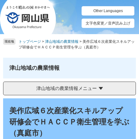
ペ
メ
ー
ニ
Other Languages
ジ
ュ
の
ー
文字色変更／音声読み上げ
先
を
頭
飛
トップページ
>
津山地域の農業情報
>
美作広域６次産業化スキルアッ
で
ば
現在地
プ研修会でＨＡＣＣＰ衛生管理を学ぶ（真庭市）
す。
し
て
本
津山地域の農業情報
文
へ
津山地域の農業情報メニュー
本
文
美作広域６次産業化スキルアップ
研修会でＨＡＣＣＰ衛生管理を学ぶ
（真庭市）