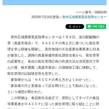
ページ番号：0986249
2025年7月14日更新
／
美作広域農業普及指導センター
美作広域農業普及指導センターは７月９日、道の駅醍醐の
里（真庭市落合）で、ＨＡＣＣＰの考え方に基づいた衛生管
理を学ぶ研修を開催し、美作地域の６次産業化事業者ら31名
が参加した。講師の真庭保健所衛生課担当者から、衛生管理
の必要性と、各自の衛生管理計画の作成方法を演習形式で学
んだ後、植木農園（真庭市落合）の漬物加工場に移動して、
衛生管理の記録状況等を見学した。
参加者からは「ＨＡＣＣＰの考え方がよくわかった」、
「参加者の方と直接会って話を聞けたことで励みになった」
という感想が聞かれた。
この研修は、食品衛生法改正で、原則としてすべての食品
等事業者がＨＡＣＣＰに沿った衛生管理に取り組むことに対