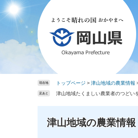
ペ
メ
ー
ニ
ジ
ュ
の
ー
先
を
頭
飛
で
ば
す。
し
て
本
文
トップページ
>
津山地域の農業情報
現在地
へ
津山地域たくましい農業者のつどい
足あと
津山地域の農業情報