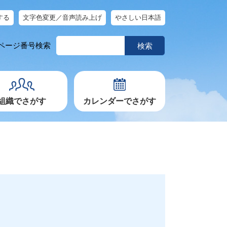
する
文字色変更／音声読み上げ
やさしい日本語
ペ
ページ番号検索
ー
ジ
番
号
を
入
力
組織でさがす
カレンダーでさがす