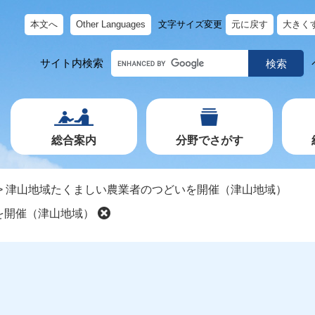
本文へ
Other Languages
文字サイズ変更
元に戻す
大きく
キ
サイト内検索
ー
ワ
ー
ド
で
探
す
総合案内
分野でさがす
>
津山地域たくましい農業者のつどいを開催（津山地域）
を開催（津山地域）