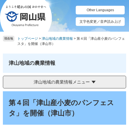
ペ
メ
ー
ニ
Other Languages
ジ
ュ
の
ー
文字色変更／音声読み上げ
先
を
頭
飛
トップページ
>
津山地域の農業情報
>
第４回「津山産小麦のパンフェ
で
ば
現在地
スタ」を開催（津山市）
す。
し
て
本
津山地域の農業情報
文
へ
津山地域の農業情報メニュー
本
文
第４回「津山産小麦のパンフェス
タ」を開催（津山市）