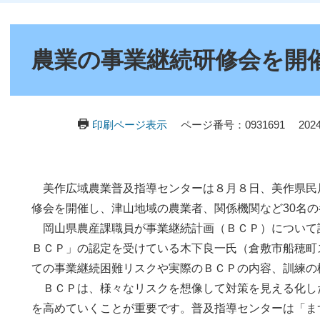
本
文
農業の事業継続研修会を開
印刷ページ表示
ページ番号：0931691
20
美作広域農業普及指導センターは８月８日、美作県民
修会を開催し、津山地域の農業者、関係機関など30名
岡山県農産課職員が事業継続計画（ＢＣＰ）について
ＢＣＰ」の認定を受けている木下良一氏（倉敷市船穂町
ての事業継続困難リスクや実際のＢＣＰの内容、訓練の
ＢＣＰは、様々なリスクを想像して対策を見える化し
を高めていくことが重要です。普及指導センターは「ま