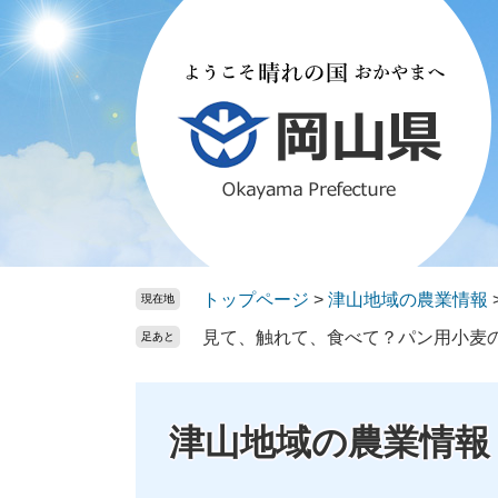
ペ
メ
ー
ニ
ジ
ュ
の
ー
先
を
頭
飛
で
ば
す。
し
て
本
文
トップページ
>
津山地域の農業情報
現在地
へ
見て、触れて、食べて？パン用小麦
足あと
津山地域の農業情報