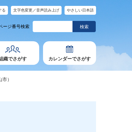
する
文字色変更／音声読み上げ
やさしい日本語
ペ
ページ番号検索
ー
ジ
番
号
を
入
力
組織でさがす
カレンダーでさがす
山市）