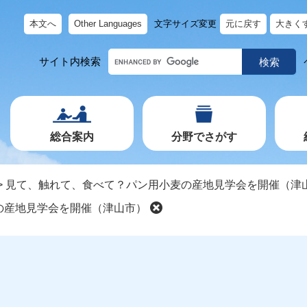
本文へ
Other Languages
文字サイズ変更
元に戻す
大きく
キ
サイト内検索
ー
ワ
ー
ド
で
探
す
総合案内
分野でさがす
>
見て、触れて、食べて？パン用小麦の産地見学会を開催（津
の産地見学会を開催（津山市）