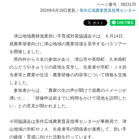
ページ番号：0923170
2024年6月19日更新
／
美作広域農業普及指導センター
津山地域農林漁業担い手育成対策協議会※は、６月14日、
就農希望者向けに津山地域の農業現場を見学するバスツアー
を開催しました。
県内外から５名の参加があり、津山市や美咲町、久米南町
のぶどうやきゅうりの産地を見学し、生産者や市町・ＪＡ担
当者等と農業や生活・農業研修の内容等について情報を交換
しました。
参加者からは、「農家の生の声が聞けて就農のイメージが
湧いた」、「研修申込前までに時間をかけて現地を訪問した
い」との意見が聞かれました。
※同協議会は美作広域農業普及指導センターが事務局で、津
山地域の市町やＪＡ、生産者等の関係者が連携して、担い手
の確保・育成に向けた活動を行っています。