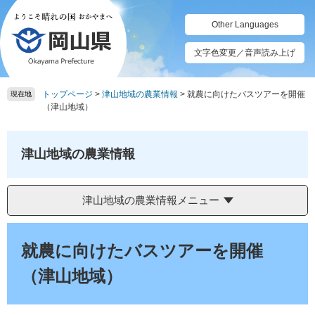
ペ
メ
ー
ニ
Other Languages
ジ
ュ
の
ー
文字色変更／音声読み上げ
先
を
頭
飛
トップページ
>
津山地域の農業情報
>
就農に向けたバスツアーを開催
で
ば
現在地
（津山地域）
す。
し
て
本
津山地域の農業情報
文
へ
津山地域の農業情報メニュー
本
文
就農に向けたバスツアーを開催
（津山地域）