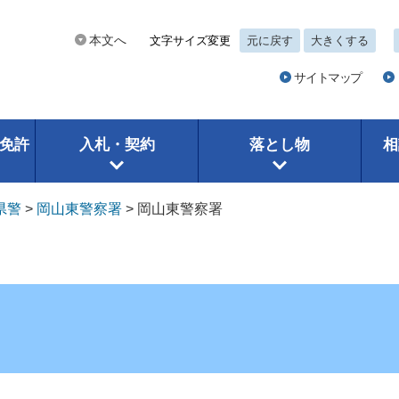
本文へ
文字サイズ変更
元に戻す
大きくする
サイトマップ
免許
入札・契約
落とし物
相
県警
>
岡山東警察署
>
岡山東警察署