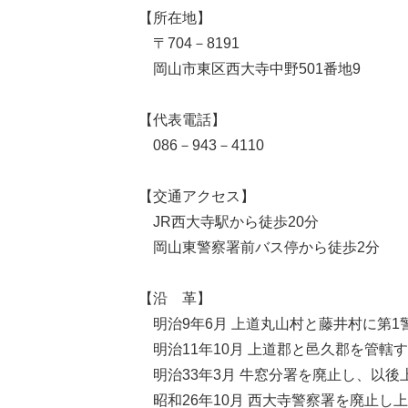
【所在地】
〒704－8191
岡山市東区西大寺中野501番地9
【代表電話】
086－943－4110
【交通アクセス】
JR西大寺駅から徒歩20分
岡山東警察署前バス停から徒歩2分
【沿 革】
明治9年6月 上道丸山村と藤井村に第1
明治11年10月 上道郡と邑久郡を管轄
明治33年3月 牛窓分署を廃止し、以後
昭和26年10月 西大寺警察署を廃止し