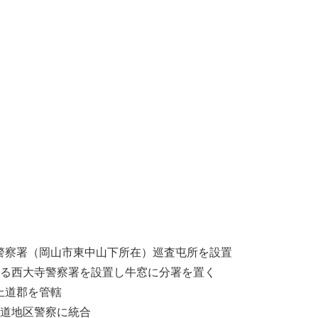
警察署（岡山市東中山下所在）巡査屯所を設置
する西大寺警察署を設置し牛窓に分署を置く
上道郡を管轄
上道地区警察に統合