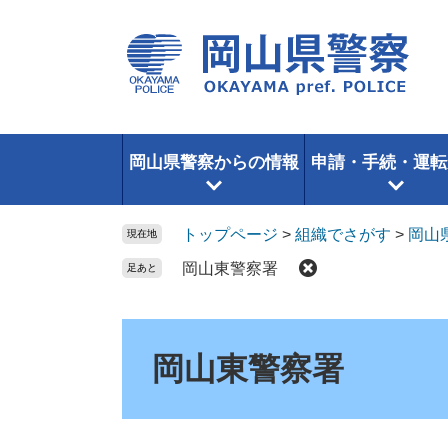
ペ
メ
ー
ニ
ジ
ュ
の
ー
先
を
頭
飛
で
ば
岡山県警察からの情報
申請・手続・運転
す。
し
て
本
トップページ
>
組織でさがす
>
岡山
現在地
文
岡山東警察署
足あと
へ
本
文
岡山東警察署