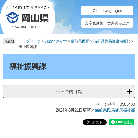
ペ
メ
ー
ニ
Other Languages
ジ
ュ
の
ー
文字色変更／音声読み上げ
先
を
頭
飛
トップページ
>
組織でさがす
>
備前県民局
>
備前県民局健康福祉部
>
で
ば
現在地
福祉振興課
す。
し
て
本
本
文
福祉振興課
文
へ
ページ内目次
ページ番号：0585400
2024年8月21日更新
／
備前県民局健康福祉部