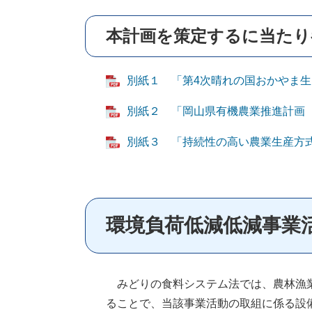
本計画を策定するに当たり
別紙１ 「第4次晴れの国おかやま生き活き
別紙２ 「岡山県有機農業推進計画（令和
別紙３ 「持続性の高い農業生産方式の導
​環境負荷低減低減事
みどりの食料システム法では、農林漁業
ることで、当該事業活動の取組に係る設