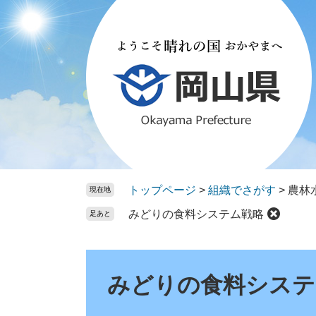
ペ
メ
ー
ニ
ジ
ュ
の
ー
先
を
頭
飛
で
ば
す。
し
て
本
文
トップページ
>
組織でさがす
>
農林
現在地
へ
みどりの食料システム戦略
足あと
本
文
みどりの食料システ