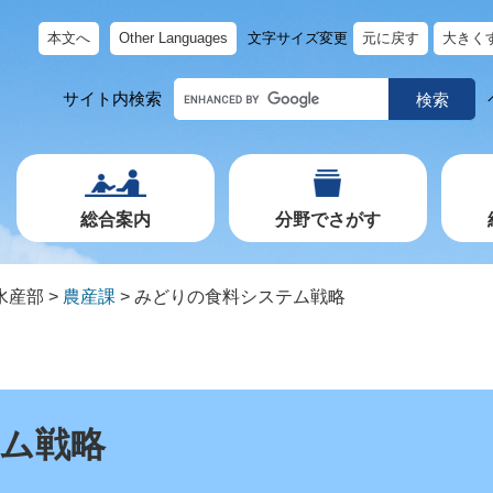
本文へ
Other Languages
文字サイズ変更
元に戻す
大きく
キ
サイト内検索
ー
ワ
ー
ド
で
探
す
総合案内
分野でさがす
水産部
>
農産課
>
みどりの食料システム戦略
ム戦略