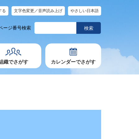
する
文字色変更／音声読み上げ
やさしい日本語
ペ
ページ番号検索
ー
ジ
番
号
を
入
力
組織でさがす
カレンダーでさがす