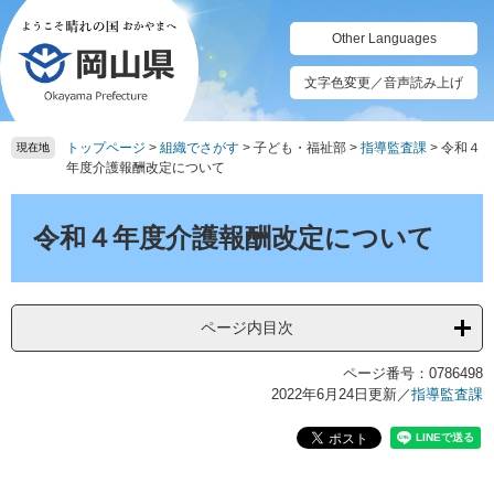
ペ
メ
ー
ニ
Other Languages
ジ
ュ
の
ー
文字色変更／音声読み上げ
先
を
頭
飛
トップページ
>
組織でさがす
>
子ども・福祉部
>
指導監査課
>
令和４
で
ば
現在地
年度介護報酬改定について
す。
し
て
本
本
文
令和４年度介護報酬改定について
文
へ
ページ内目次
ページ番号：0786498
2022年6月24日更新
／
指導監査課