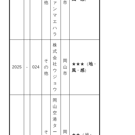
他
ァ
市
ン
マ
エ
ハ
ラ
株
式
会
そ
岡
社
★★★（
地
・
2025
-
024
の
山
ウ
風
・
感
）
他
市
ジ
ョ
ウ
岡
山
空
港
タ
そ
ー
岡
★★（
地
・