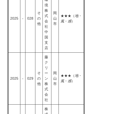
境
株
そ
岡
式
★★★（
地
・
2025
-
028
の
山
会
風
・
感
）
他
市
社
中
国
支
店
藤
ク
リ
そ
ー
岡
★★★（
地
・
2025
-
029
の
ン
山
風
・
感
）
他
株
市
式
会
社
株