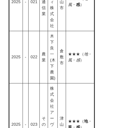
2025
-
021
通
ィ
山
風
・
感
）
信
株
市
業
式
会
社
木
下
良
倉
農
一
★★★（
地
・
2025
-
022
敷
業
(木
風
・
感
）
市
下
農
園)
株
式
会
社
ア
そ
ー
津
★★★（
地
・
2025
-
023
の
ヴ
山
風
・
感
）