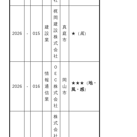
社
梶
岡
建
建
真
設
2026
-
015
設
庭
★（
風
）
株
業
市
式
会
社
Ｏ
情
Ｅ
報
Ｃ
岡
★★★（
地・
2026
-
016
通
株
山
風・感
）
信
式
市
業
会
社
株
式
会
社