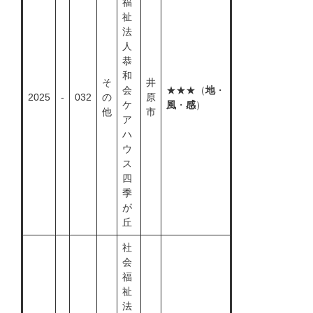
福
祉
法
人
恭
和
そ
井
会
★★★（
地
・
2025
-
032
の
原
ケ
風
・
感
）
他
市
ア
ハ
ウ
ス
四
季
が
丘
社
会
福
祉
法