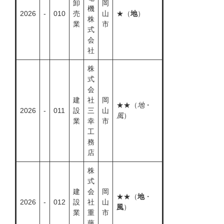
卸
岡
機
2026
-
010
売
山
★（
地
）
株
業
市
式
会
社
株
式
会
建
社
岡
★★（
地
・
2026
-
011
設
三
山
風
）
業
幸
市
工
務
店
株
式
建
会
岡
★★（
地
・
2026
-
012
設
社
山
風
）
業
重
市
藤