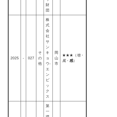
財
団
株
式
会
社
サ
ン
そ
キ
岡
★★★（
地
・
2025
-
027
の
ョ
山
風
・
感
）
他
ウ-
市
エ
ン
ビ
ッ
ク
ス
第
一
環