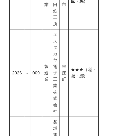
風・感
）
業
田
市
鉄
工
所
エ
ス
タ
カ
ヤ
製
電
里
★★★（
地
・
2026
-
009
造
子
庄
風
・
感
）
業
工
町
業
株
式
会
社
柴
坂
電