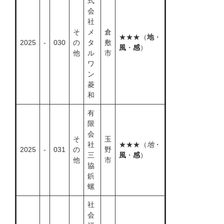
式
会
社
そ
メ
倉
★★★（
地
・
2025
-
030
の
タ
敷
風
・
感
）
他
ル
市
ワ
ン
菱
和
有
限
会
そ
玉
社
★★★（
地
・
2025
-
031
の
野
三
風
・
感
）
他
市
協
鋲
螺
社
会