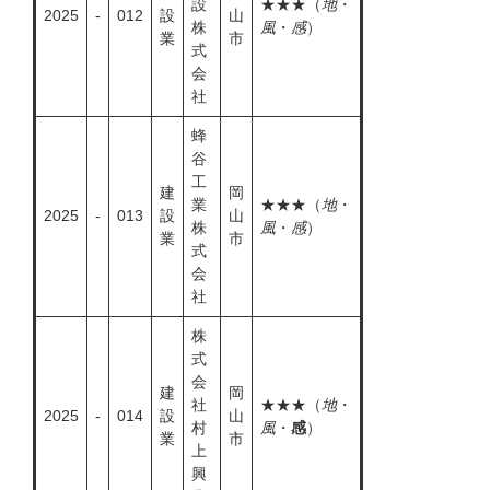
設
★★★（
地
・
2025
-
012
設
山
株
風
・
感
）
業
市
式
会
社
蜂
谷
工
建
岡
業
★★★（
地
・
2025
-
013
設
山
株
風
・
感
）
業
市
式
会
社
株
式
会
建
岡
社
★★★（
地
・
2025
-
014
設
山
村
風
・
感
）
業
市
上
興