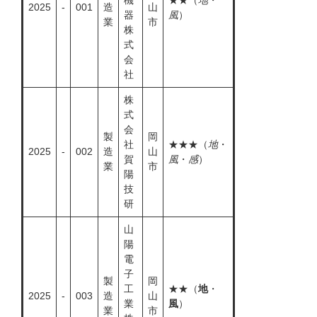
機
★★（
地
・
2025
-
001
造
山
器
風
）
業
市
株
式
会
社
株
式
会
製
岡
社
★★★（
地
・
2025
-
002
造
山
賀
風
・
感
）
業
市
陽
技
研
山
陽
電
子
製
岡
工
★★（
地
・
2025
-
003
造
山
業
風
）
業
市