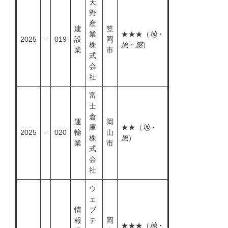
天
野
産
建
笠
業
★★★（
地
・
2025
-
019
設
岡
株
風
・
感
）
業
市
式
会
社
富
士
倉
運
岡
庫
★★（
地
・
2025
-
020
輸
山
株
風
）
業
市
式
会
社
ウ
ェ
情
ブ
報
テ
岡
★★★（
地
・