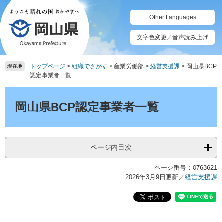
ペ
メ
ー
ニ
Other Languages
ジ
ュ
の
ー
文字色変更／音声読み上げ
先
を
頭
飛
トップページ
>
組織でさがす
>
産業労働部
>
経営支援課
>
岡山県BCP
で
ば
現在地
認定事業者一覧
す。
し
て
本
本
文
岡山県BCP認定事業者一覧
文
へ
ページ内目次
ページ番号：0763621
2026年3月9日更新
／
経営支援課