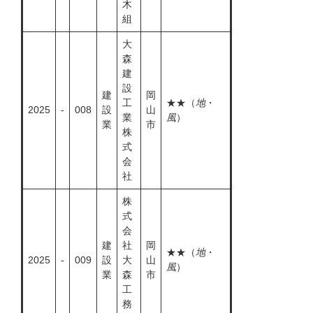
木
組
大
森
建
設
建
岡
工
★★（
地
・
2025
-
008
設
山
業
風
）
業
市
株
式
会
社
株
式
会
建
社
岡
★★（
地
・
2025
-
009
設
大
山
風
）
業
森
市
工
務