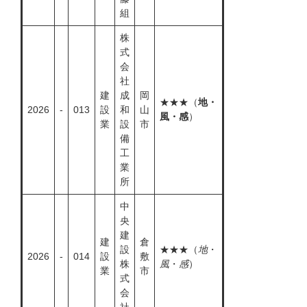
組
株
式
会
社
建
成
岡
★★★（
地・
2026
-
013
設
和
山
風・感
）
業
設
市
備
工
業
所
中
央
建
建
倉
設
★★★（
地
・
2026
-
014
設
敷
株
風
・
感
）
業
市
式
会