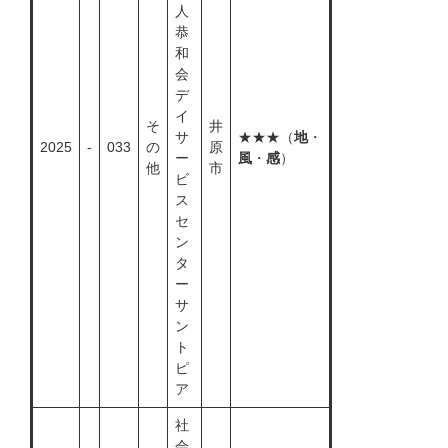
人
恭
和
会
デ
イ
そ
井
サ
★★★（
地
・
2025
-
033
の
原
ー
風
・
感
）
他
市
ビ
ス
セ
ン
タ
ー
サ
ン
ト
ピ
ア
社
会