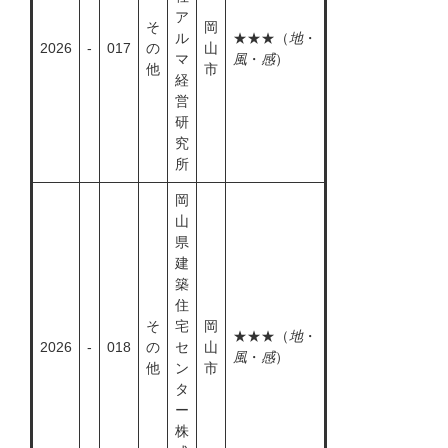
ア
そ
岡
ル
★★★（
地
・
2026
-
017
の
山
マ
風
・
感
）
他
市
経
営
研
究
所
岡
山
県
建
築
住
そ
宅
岡
★★★（
地
・
2026
-
018
の
セ
山
風
・
感
）
他
ン
市
タ
ー
株