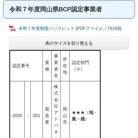
令和７年度岡山県BCP認定事業者
令和７年度制度パンフレット [PDFファイル／791KB]
表のサイズを切り替える
事
所
業
業
認定部門
認定番号
在
種
者
（※）
地
名
株
式
会
社
製
岡
ア
★★★（
地・
2026
-
001
造
山
ド
風・感
）
業
市
バ
ネ