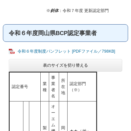
※
斜体
：令和７年度 更新認定部門
令和６年度岡山県BCP認定事業者
令和６年度制度パンフレット [PDFファイル／798KB]
表のサイズを切り替える
事
所
業
業
認定部門
認定番号
在
種
者
（※）
地
名
オ
ー
エ
ム
製
岡