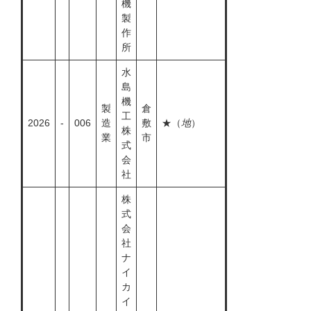
機
製
作
所
水
島
機
製
倉
工
2026
-
006
造
敷
★（
地
）
株
業
市
式
会
社
株
式
会
社
ナ
イ
カ
イ