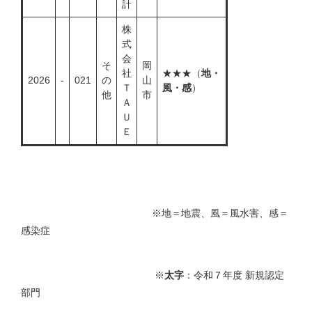
計
株
式
会
そ
岡
社
★★★（
地・
2026
-
021
の
山
Ｔ
風・感
）
他
市
Ａ
Ｕ
Ｅ
※地＝地震、風＝風水害、感＝
感染症
※
太字
：令和７年度 新規認定
部門