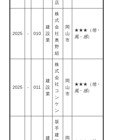
店
株
式
建
会
岡
★★★（
地
・
2025
-
010
設
社
山
風
・
感
）
業
奥
市
野
組
株
式
会
建
岡
社
★★★（
地
・
2025
-
011
設
山
コ
風
・
感
）
業
市
ン
ケ
ン
坂
手
建
建
岡