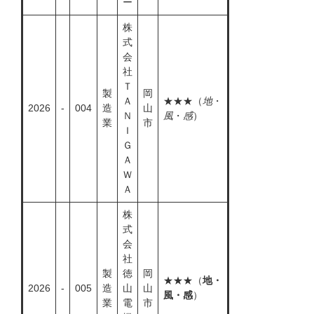
ー
株
式
会
社
Ｔ
製
岡
Ａ
★★★（
地
・
2026
-
004
造
山
Ｎ
風
・
感
）
業
市
Ｉ
Ｇ
Ａ
Ｗ
Ａ
株
式
会
社
製
徳
岡
★★★（
地・
2026
-
005
造
山
山
風・感
）
業
電
市