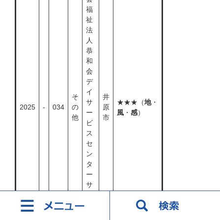
福
祉
法
人
恭
和
会
デ
イ
そ
井
サ
★★★（
地
・
2025
-
034
の
原
ー
風
・
感
）
他
市
ビ
ス
セ
ン
タ
ー
サ
ン
ラ
イ