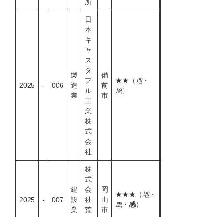
所
日
本
キ
ャ
ス
タ
製
備
ブ
★★（
地
・
2025
-
006
造
前
ル
風
）
業
市
工
業
株
式
会
社
株
式
建
会
岡
★★★（
地
・
2025
-
007
設
社
山
風
・
感
）
業
荒
市