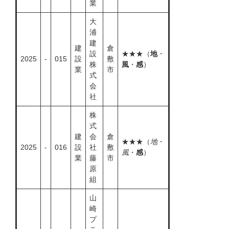
業
大
浦
建
建
倉
設
★★★（
地
・
2025
-
015
設
敷
株
風
・
感
）
業
市
式
会
社
株
式
建
会
倉
★★★（
地
・
2025
-
016
設
社
敷
風
・
感
）
業
藤
市
原
組
山
崎
プ