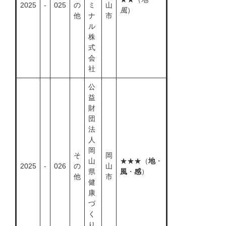
2025
-
025
の
ミ
山
風
）
他
ナ
市
ル
株
式
会
社
公
益
財
団
法
人
岡
そ
岡
山
★★★（
地
・
2025
-
026
の
山
県
風
・
感
）
他
市
健
康
づ
く
り