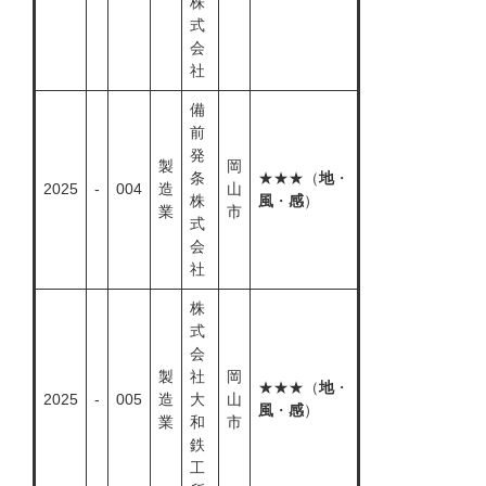
株
式
会
社
備
前
発
製
岡
条
★★★（
地
・
2025
-
004
造
山
株
風
・
感
）
業
市
式
会
社
株
式
会
製
社
岡
★★★（
地
・
2025
-
005
造
大
山
風
・
感
）
業
和
市
鉄
工