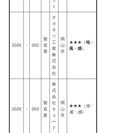
ッ
ト
オ
カ
ネ
ツ
製
岡
工
★★★（
地・
2026
-
002
造
山
業
風・感
）
業
市
株
式
会
社
株
式
会
製
社
岡
★★★（
地
・
2026
-
003
造
キ
山
風
・
感
）
業
ョ
市
ー
ド