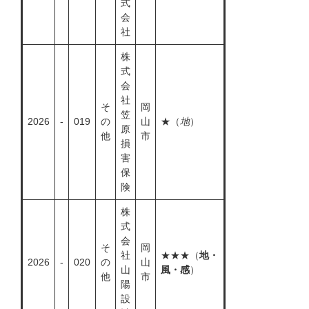
式
会
社
株
式
会
社
そ
岡
笠
2026
-
019
の
山
★（
地
）
原
他
市
損
害
保
険
株
式
会
そ
岡
社
★★★（
地・
2026
-
020
の
山
山
風・感
）
他
市
陽
設