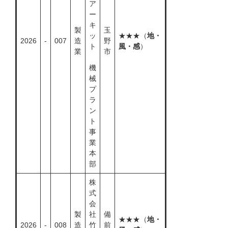
ア
ー
キ
製
玉
ッ
★★★（
地・
2026
-
007
造
野
ト
風・感
）
業
市
機
械
プ
ラ
ン
ト
事
業
本
部
株
式
会
製
社
備
★★★（
地・
2026
-
008
造
竹
前