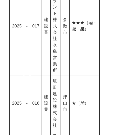
ラ
ン
ト
建
株
倉
★★★（
地
・
2025
-
017
設
式
敷
風
・
感
）
業
会
市
社
水
島
営
業
所
坂
田
建
建
津
設
2025
-
018
設
山
★（
地
）
株
業
市
式
会
社