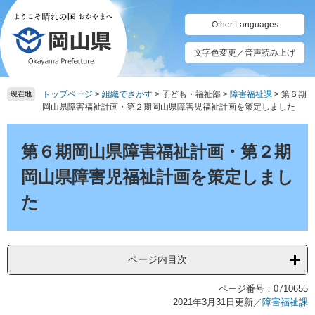
ペ
メ
ー
ニ
Other Languages
ジ
ュ
の
ー
文字色変更／音声読み上げ
先
を
頭
飛
トップページ
>
組織でさがす
>
子ども・福祉部
>
障害福祉課
>
第６期
で
ば
現在地
岡山県障害福祉計画・第２期岡山県障害児福祉計画を策定しました
す。
し
て
本
本
文
第６期岡山県障害福祉計画・第２期
文
へ
岡山県障害児福祉計画を策定しまし
た
ページ内目次
ページ番号：0710655
2021年3月31日更新
／
障害福祉課