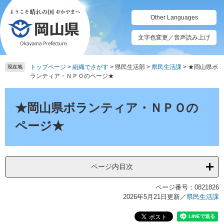
ペ
メ
ー
ニ
Other Languages
ジ
ュ
の
ー
文字色変更／音声読み上げ
先
を
頭
飛
トップページ
>
組織でさがす
>
県民生活部
>
県民生活課
>
★岡山県ボ
で
ば
現在地
ランティア・ＮＰＯのページ★
す。
し
て
本
本
文
★岡山県ボランティア・ＮＰＯの
文
へ
ページ★
ページ内目次
ページ番号：0821826
2026年5月21日更新
／
県民生活課