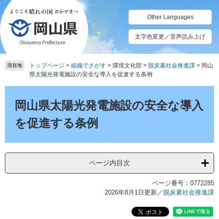
ペ
メ
ー
ニ
Other Languages
ジ
ュ
の
ー
文字色変更／音声読み上げ
先
を
頭
飛
トップページ
>
組織でさがす
>
環境文化部
>
脱炭素社会推進課
>
岡山
で
ば
現在地
県太陽光発電施設の安全な導入を促進する条例
す。
し
て
本
本
文
岡山県太陽光発電施設の安全な導入
文
へ
を促進する条例
ページ内目次
ページ番号：0772285
2026年8月1日更新
／
脱炭素社会推進課