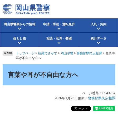
ペ
メ
ー
ニ
ジ
ュ
の
ー
岡山県警察からの情報
申請・手続・運転免許
入札・契約
先
を
頭
飛
で
ば
落とし物
相談・意見・要望
統計データ
す。
し
て
本
トップページ
>
組織でさがす
>
岡山県警
>
警務部県民広報課
>
言葉や
現在地
文
耳が不自由な方へ
へ
本
文
言葉や耳が不自由な方へ
ページ番号：0543767
2026年1月23日更新
／
警務部県民広報課