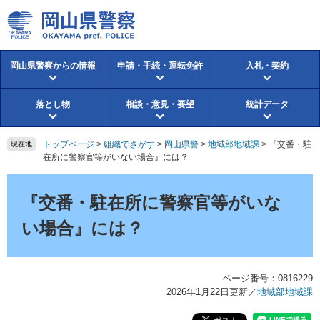
ペ
メ
ー
ニ
ジ
ュ
の
ー
岡山県警察からの情報
申請・手続・運転免許
入札・契約
先
を
頭
飛
で
ば
落とし物
相談・意見・要望
統計データ
す。
し
て
本
トップページ
>
組織でさがす
>
岡山県警
>
地域部地域課
>
『交番・駐
現在地
文
在所に警察官等がいない場合』には？
へ
本
文
『交番・駐在所に警察官等がいな
い場合』には？
ページ番号：0816229
2026年1月22日更新
／
地域部地域課