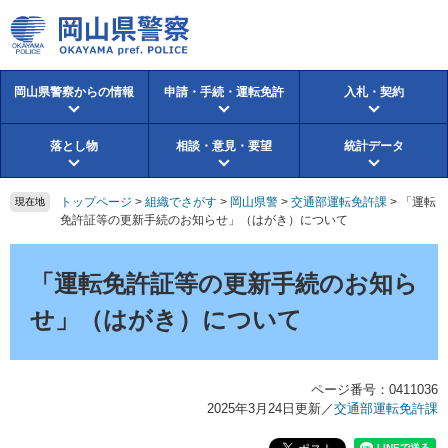
ペ
メ
ー
ニ
ジ
ュ
の
ー
岡山県警察からの情報
申請・手続・運転免許
入札・契約
先
を
頭
飛
で
ば
落とし物
相談・意見・要望
統計データ
す。
し
て
本
トップページ
>
組織でさがす
>
岡山県警
>
交通部運転免許課
>
「運転
現在地
文
免許証等の更新手続のお知らせ」（はがき）について
へ
本
文
「運転免許証等の更新手続のお知ら
せ」（はがき）について
ページ番号：0411036
2025年3月24日更新
／
交通部運転免許課