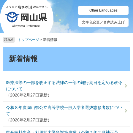
ペ
メ
ー
ニ
Other Languages
ジ
ュ
の
ー
文字色変更／音声読み上げ
先
を
頭
飛
トップページ
>
新着情報
で
ば
現在地
す。
し
本
て
文
新着情報
本
文
へ
医療法等の一部を改正する法律の一部の施行期日を定める政令
について
（2026年2月27日更新）
令和８年度岡山県公立高等学校一般入学者選抜志願者数につい
て
（2026年2月27日更新）
県産飼料生産・利用拡大緊急対策事業（令和７年２月補正予