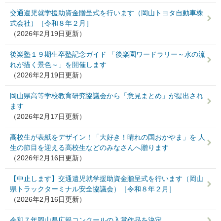
交通遺児就学援助資金贈呈式を行います（岡山トヨタ自動車株
式会社）［令和８年２月］
（2026年2月19日更新）
後楽塾１９期生卒塾記念ガイド 「後楽園ワードラリー～水の流
れが描く景色～」を開催します
（2026年2月19日更新）
岡山県高等学校教育研究協議会から「意見まとめ」が提出され
ます
（2026年2月17日更新）
高校生が表紙をデザイン！「大好き！晴れの国おかやま」を 人
生の節目を迎える高校生などのみなさんへ贈ります
（2026年2月16日更新）
【中止します】交通遺児就学援助資金贈呈式を行います（岡山
県トラックターミナル安全協議会）［令和８年２月］
（2026年2月16日更新）
令和７年岡山県広報コンクールの入賞作品を決定