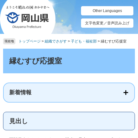
ペ
メ
ー
ニ
Other Languages
ジ
ュ
の
ー
文字色変更／音声読み上げ
先
を
頭
飛
トップページ
>
組織でさがす
>
子ども・福祉部
>
縁むすび応援室
で
ば
現在地
す。
し
本
て
文
縁むすび応援室
本
文
へ
新着情報
見出し