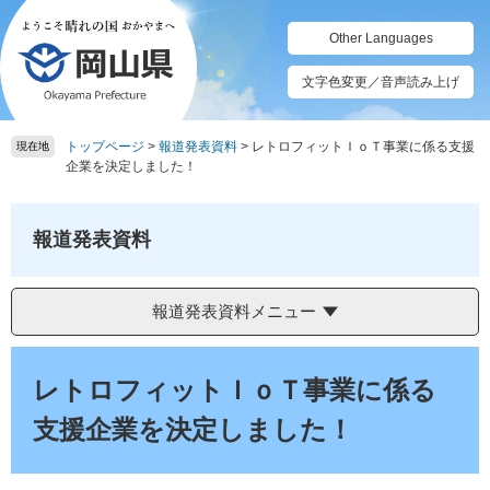
ペ
メ
ー
ニ
Other Languages
ジ
ュ
の
ー
文字色変更／音声読み上げ
先
を
頭
飛
トップページ
>
報道発表資料
>
レトロフィットＩｏＴ事業に係る支援
で
ば
現在地
企業を決定しました！
す。
し
て
本
報道発表資料
文
へ
報道発表資料メニュー
本
文
レトロフィットＩｏＴ事業に係る
支援企業を決定しました！