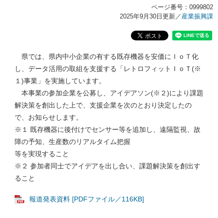
ページ番号：0999802
2025年9月30日更新
／
産業振興課
県では、県内中小企業の有する既存機器を安価にＩｏＴ化
し、データ活用の取組を支援する「レトロフィットＩｏＴ(※
１)事業」を実施しています。
本事業の参加企業を公募し、アイデアソン(※２)により課題
解決策を創出した上で、支援企業を次のとおり決定したの
で、お知らせします。
※１ 既存機器に後付けでセンサー等を追加し、遠隔監視、故
障の予知、生産数のリアルタイム把握
等を実現すること
※２ 参加者同士でアイデアを出し合い、課題解決策を創出す
ること
報道発表資料 [PDFファイル／116KB]