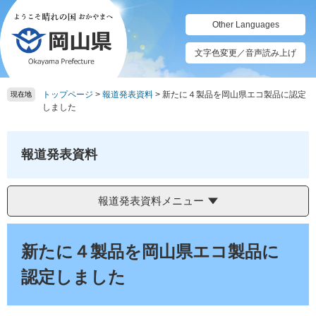
ペ
メ
ー
ニ
Other Languages
ジ
ュ
の
ー
文字色変更／音声読み上げ
先
を
頭
飛
トップページ
>
報道発表資料
>
新たに４製品を岡山県エコ製品に認定
で
ば
現在地
しました
す。
し
て
本
報道発表資料
文
へ
報道発表資料メニュー
本
文
新たに４製品を岡山県エコ製品に
認定しました