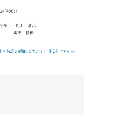
4時00分
支社長 丸山 清治
重 良樹
る協定の締結について） [PDFファイル