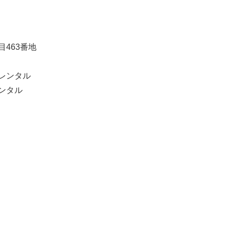
463番地
レンタル
タル