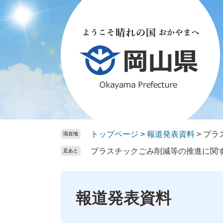
ペ
メ
ー
ニ
ジ
ュ
の
ー
先
を
頭
飛
で
ば
す。
し
て
本
文
トップページ
>
報道発表資料
>
プラ
現在地
へ
プラスチックごみ削減等の推進に関
足あと
報道発表資料