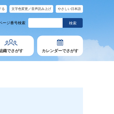
する
文字色変更／音声読み上げ
やさしい日本語
ペ
ページ番号検索
ー
ジ
番
号
を
入
力
組織でさがす
カレンダーでさがす