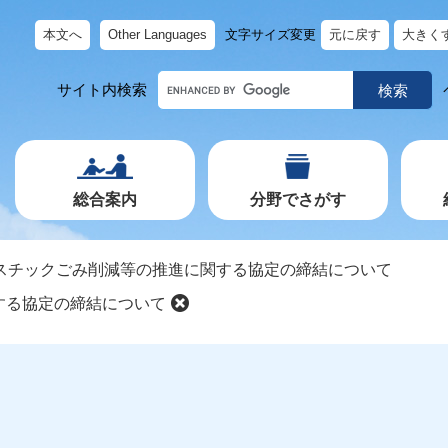
本文へ
Other Languages
文字サイズ変更
元に戻す
大きく
キ
サイト内検索
ー
ワ
ー
ド
で
探
す
総合案内
分野でさがす
スチックごみ削減等の推進に関する協定の締結について
する協定の締結について