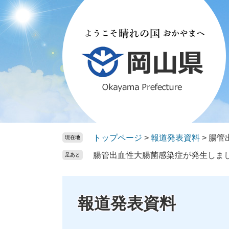
ペ
メ
ー
ニ
ジ
ュ
の
ー
先
を
頭
飛
で
ば
す。
し
て
本
文
トップページ
>
報道発表資料
>
腸管
現在地
へ
腸管出血性大腸菌感染症が発生しま
足あと
報道発表資料