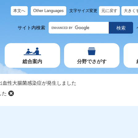
本文へ
Other Languages
文字サイズ変更
元に戻す
大きく
キ
サイト内検索
ー
ワ
ー
ド
で
探
す
総合案内
分野でさがす
出血性大腸菌感染症が発生しました
した