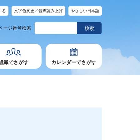
する
文字色変更／音声読み上げ
やさしい日本語
ペ
ページ番号検索
ー
ジ
番
号
を
入
力
組織でさがす
カレンダーでさがす