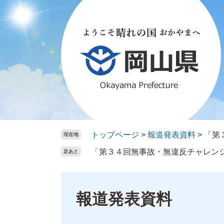
ペ
メ
ー
ニ
ジ
ュ
の
ー
先
を
頭
飛
で
ば
す。
し
て
本
文
トップページ
>
報道発表資料
>
「第
現在地
へ
「第３４回無事故・無違反チャレン
足あと
報道発表資料