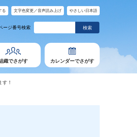
する
文字色変更／音声読み上げ
やさしい日本語
ペ
ページ番号検索
ー
ジ
番
号
を
入
力
組織でさがす
カレンダーでさがす
ます！