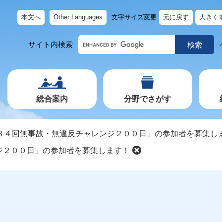
本文へ
Other Languages
文字サイズ変更
元に戻す
大きく
キ
サイト内検索
ー
ワ
ー
ド
で
探
す
総合案内
分野でさがす
３４回無事故・無違反チャレンジ２００日」の参加者を募集し
ジ２００日」の参加者を募集します！