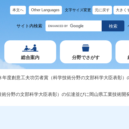
本文へ
Other Languages
文字サイズ変更
元に戻す
大きく
キ
サイト内検索
ー
ワ
ー
ド
で
探
す
総合案内
分野でさがす
８年度創意工夫功労者賞（科学技術分野の文部科学大臣表彰）
技術分野の文部科学大臣表彰）の伝達並びに岡山県工業技術開