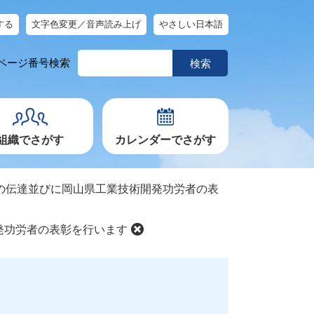
する
文字色変更／音声読み上げ
やさしい日本語
ペ
ページ番号検索
ー
ジ
番
号
を
入
力
組織でさがす
カレンダーでさがす
の伝達並びに岡山県工業技術開発功労者の表
発功労者の表彰を行います