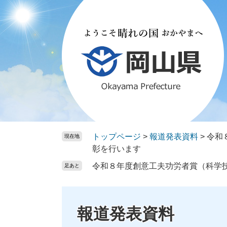
ペ
メ
ー
ニ
ジ
ュ
の
ー
先
を
頭
飛
で
ば
す。
し
て
本
文
トップページ
>
報道発表資料
>
令和
現在地
へ
彰を行います
令和８年度創意工夫功労者賞（科学
足あと
報道発表資料