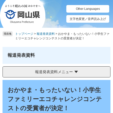
ペ
メ
ー
ニ
Other Languages
ジ
ュ
の
ー
文字色変更／音声読み上げ
先
を
頭
飛
トップページ
>
報道発表資料
>
おかやま・もったいない！小学生ファ
で
ば
現在地
ミリーエコチャレンジコンテストの受賞者が決定！
す。
し
て
本
報道発表資料
文
へ
報道発表資料メニュー
本
文
おかやま・もったいない！小学生
ファミリーエコチャレンジコンテ
ストの受賞者が決定！