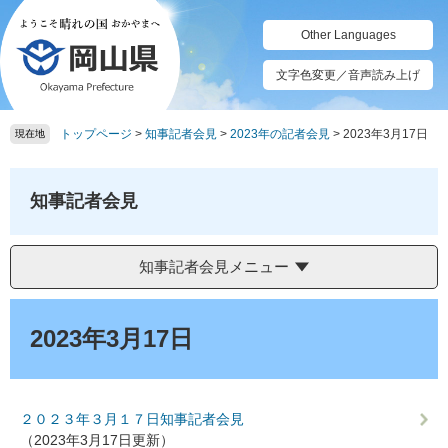
ペ
メ
ー
ニ
Other Languages
ジ
ュ
の
ー
文字色変更／音声読み上げ
先
を
頭
飛
トップページ
>
知事記者会見
>
2023年の記者会見
>
2023年3月17日
で
ば
現在地
す。
し
て
本
知事記者会見
文
へ
知事記者会見メニュー
本
文
2023年3月17日
２０２３年３月１７日知事記者会見
（2023年3月17日更新）