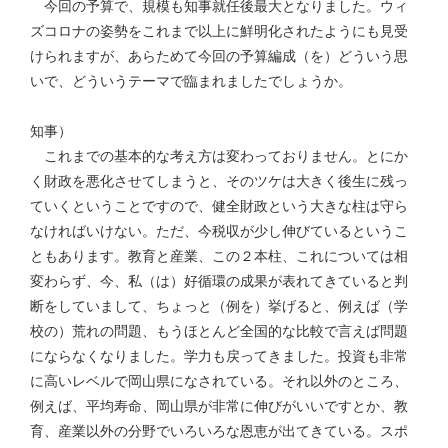
今回の予算で、規模も知事就任後最大となりました。ウィ
ズコロナの姿勢をこれまで以上に鮮明化されたようにも見受
けられますが、あらためて今回の予算編成（を）どういう思
いで、どういうテーマで臨まれましたでしょうか。
知事）
これまでの基本的な考え方は変わっておりません。とにか
く財政を悪化させてしまうと、そのツケは大きく後生に残っ
ていくということですので、健全財政という大きな柱は守ら
なければいけない。ただ、今税収が少し伸びているというこ
ともあります。教育と産業、この２本柱、これについては相
変わらず、今、私（は）好循環の成果が表れてきていると判
断をしていまして、ちょっと（例を）挙げると、例えば（学
校の）荒れの問題、もうほとんど全国的な比較で言えば問題
にならなくなりました。学力も戻ってきました。投資も非常
に高いレベルで岡山県になされている。それ以外のところ、
例えば、平均寿命、岡山県が非常に伸びがいいですとか、教
育、産業以外の分野でいろいろな恩恵が出てきている。スポ