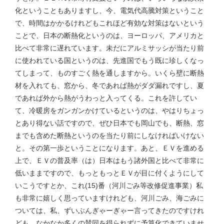
化ということもありますし、今、電気代高騰対策ということ
で、時間はかかるけれどもこれほど有効な対策はないという
ことで、日本の断熱化というのは、ヨーロッパ、アメリカと
比べて非常に遅れています。未だにアルミサッシが当たり前
に使われている国というのは、先進国でもう既に珍しくなっ
てしまって、ものすごく熱を通しますから。いくら壁に断熱
材を入れても、窓から、冬であれば熱がダダ漏れですし、夏
であれば外から熱がうわっと入ってくる。これを許してい
て、冷暖房をガンガンかけているというのは、やはりちょっ
とあり得ない話ですので、ぜひ日本でも岡山でも、断熱、窓
までも含めた断熱というのを当たり前にしなければいけない
と。その第一歩ということになります。あと、ＥＶを進める
上で、ＥＶの普及率（は）日本はもう諸外国と比べて非常に
低いままですので、もっともっとＥＶが目に付くようにして
いこうですとか、これ(15)番（河川ごみ等改修促進事業）私
も非常に嬉しく思っていますけれども、河川ごみ、海ごみに
ついては、私、ずいぶんぎゃーぎゃー言ってきたのですけれ
ども、なかなか多くの賛同を得られずに予算化できていませ