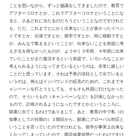
ことを思いながら、ずっと協議をしてきましたので、教育で
アフターコロナとか、これでアフターコロナということにな
ると、さあどれに当たるのだろうということなのですけれど
も、ただ、これまでとにかく出来ないことが多かったイベン
トですとか、出張ですとか、留学ですとか、特に移動ですと
か、みんなで集まるということが、出来ないことを前提に考
えざるを得なかったものが、ようやく３年前、４年前に出来
ていたことがまた復活するという前提で、いろいろなことが
考えられるようになってきているというのは、非常に嬉しい
ことだと思っています。それは予算の項目として出ていると
いうのは、例えばインバウンドの拡充のための、これまでキ
ャンペーンを打とうとしても、そもそも外国に行けなかった
ので、そういうもの（キャンペーンなど）を計画しなかった
もので、計画されるようになったですとかというところに、
顕著に出てくるわけでありまして、あと、教育の中で私（の
知事としての任期の）３期目から、顕著にグローバル対応と
いうことを言っていたのですけれども、留学が事実上出来な
くなってしまっていたので、開店休業状態だったわけですけ