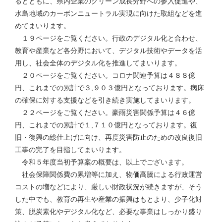
るとともに、県内企業のグリーン成長分野への参入促進や、
水島地域のカーボンニュートラル実現に向けた取組などを進
めてまいります。
１９ページをご覧ください。行政のデジタル化と合わせ、
教育や産業など各分野において、デジタル技術やデータを活
用し、社会全体のデジタル化を推進してまいります。
２０ページをご覧ください。コロナ関連予算は４８８億
円、これまでの累計で３,９０３億円となっております。病床
の確保に対する支援などを引き続き実施してまいります。
２２ページをご覧ください。豪雨災害関係予算は４６億
円、これまでの累計で１,７１０億円となっております。復
旧・復興の総仕上げに向け、再度災害防止のための改良復旧
工事の完了を目指してまいります。
令和５年度当初予算案の概要は、以上でございます。
社会保障関係費の累増等に加え、物価高騰による行政運営
コストの増などにより、厳しい財政状況が続きますが、そう
した中でも、教育の再生や産業の振興はもとより、少子化対
策、脱炭素化やデジタル化など、必要な事業はしっかり盛り