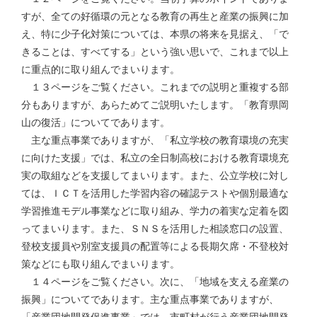
すが、全ての好循環の元となる教育の再生と産業の振興に加
え、特に少子化対策については、本県の将来を見据え、「で
きることは、すべてする」という強い思いで、これまで以上
に重点的に取り組んでまいります。
１３ページをご覧ください。これまでの説明と重複する部
分もありますが、あらためてご説明いたします。「教育県岡
山の復活」についてであります。
主な重点事業でありますが、「私立学校の教育環境の充実
に向けた支援」では、私立の全日制高校における教育環境充
実の取組などを支援してまいります。また、公立学校に対し
ては、ＩＣＴを活用した学習内容の確認テストや個別最適な
学習推進モデル事業などに取り組み、学力の着実な定着を図
ってまいります。また、ＳＮＳを活用した相談窓口の設置、
登校支援員や別室支援員の配置等による長期欠席・不登校対
策などにも取り組んでまいります。
１４ページをご覧ください。次に、「地域を支える産業の
振興」についてであります。主な重点事業でありますが、