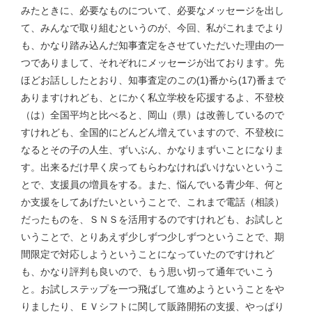
みたときに、必要なものについて、必要なメッセージを出し
て、みんなで取り組むというのが、今回、私がこれまでより
も、かなり踏み込んだ知事査定をさせていただいた理由の一
つでありまして、それぞれにメッセージが出ております。先
ほどお話ししたとおり、知事査定のこの(1)番から(17)番まで
ありますけれども、とにかく私立学校を応援するよ、不登校
（は）全国平均と比べると、岡山（県）は改善しているので
すけれども、全国的にどんどん増えていますので、不登校に
なるとその子の人生、ずいぶん、かなりまずいことになりま
す。出来るだけ早く戻ってもらわなければいけないというこ
とで、支援員の増員をする。また、悩んでいる青少年、何と
か支援をしてあげたいということで、これまで電話（相談）
だったものを、ＳＮＳを活用するのですけれども、お試しと
いうことで、とりあえず少しずつ少しずつということで、期
間限定で対応しようということになっていたのですけれど
も、かなり評判も良いので、もう思い切って通年でいこう
と。お試しステップを一つ飛ばして進めようということをや
りましたり、ＥＶシフトに関して販路開拓の支援、やっぱり