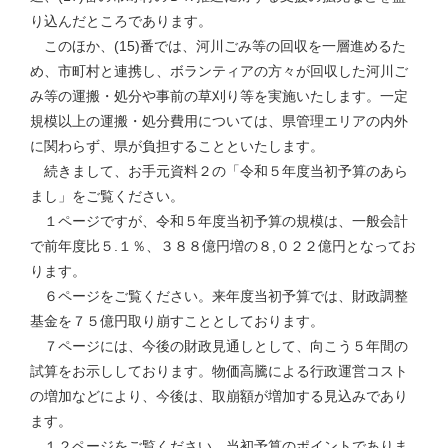
り込んだところであります。
このほか、(15)番では、河川ごみ等の回収を一層進めるた
め、市町村と連携し、ボランティアの方々が回収した河川ご
み等の運搬・処分や事前の草刈り等を実施いたします。一定
規模以上の運搬・処分費用については、県管理エリアの内外
に関わらず、県が負担することといたします。
続きまして、お手元資料２の「令和５年度当初予算のあら
まし」をご覧ください。
１ページですが、令和５年度当初予算の規模は、一般会計
で前年度比５.１％、３８８億円増の８,０２２億円となってお
ります。
６ページをご覧ください。来年度当初予算では、財政調整
基金を７５億円取り崩すこととしております。
７ページには、今後の財政見通しとして、向こう５年間の
試算をお示ししております。物価高騰による行政運営コスト
の増加などにより、今後は、取崩額が増加する見込みであり
ます。
１２ページをご覧ください。当初予算のポイントでありま