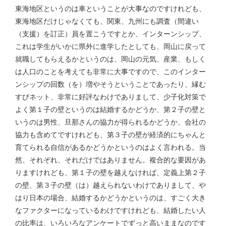
東海地区というのは車ということが大事なのですけれども、
東海地区だけじゃなくても、関東、九州にも調査（間違い
（支援）を訂正）員を置こうですとか、インターンシップ、
これは学生がいかに県外に進学したとしても、岡山に戻って
就職してもらえるかというのは、岡山の元気、産業、もしく
は人口のことを考えても非常に大事ですので、このインター
ンシップの回数（を）増やそうということであったり、縁む
すびネット、非常に好評なわけでありまして、少子化対策で
よく第１子の壁というのは結婚するかどうか、第２子の壁と
いうのは男性、旦那さんの協力が得られるかどうか、会社の
協力も含めてですけれども、第３子の壁が経済的にちゃんと
育てられる自信があるかどうかというのはよく言われる。当
然、それぞれ、それだけではありません。複合的な要因があ
りますけれども、第１子の壁を越えなければ、定義上第２子
の壁、第３子の壁（は）越えられないわけでありまして、や
はり日本の場合、結婚するかどうかというのは、すごく大き
なファクターになっているわけですけれども、結婚したい人
の比率は、いろいろなアンケートでずっと高いままなのです