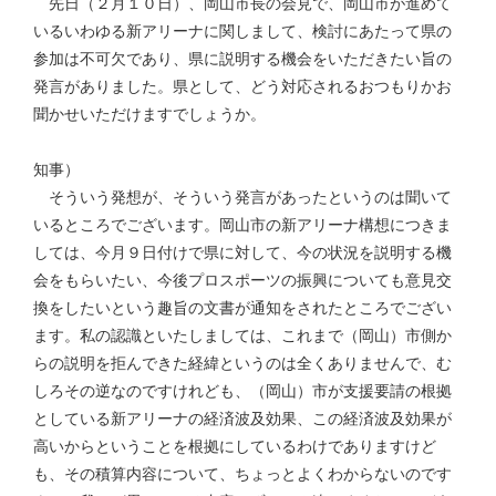
先日（２月１０日）、岡山市長の会見で、岡山市が進めて
いるいわゆる新アリーナに関しまして、検討にあたって県の
参加は不可欠であり、県に説明する機会をいただきたい旨の
発言がありました。県として、どう対応されるおつもりかお
聞かせいただけますでしょうか。
知事）
そういう発想が、そういう発言があったというのは聞いて
いるところでございます。岡山市の新アリーナ構想につきま
しては、今月９日付けで県に対して、今の状況を説明する機
会をもらいたい、今後プロスポーツの振興についても意見交
換をしたいという趣旨の文書が通知をされたところでござい
ます。私の認識といたしましては、これまで（岡山）市側か
らの説明を拒んできた経緯というのは全くありませんで、む
しろその逆なのですけれども、（岡山）市が支援要請の根拠
としている新アリーナの経済波及効果、この経済波及効果が
高いからということを根拠にしているわけでありますけど
も、その積算内容について、ちょっとよくわからないのです