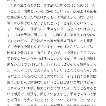
予算を立てるときに、まず歳入は堅めに（少なめに）とい
うことと、歳出というのは多めにというか、想定よりも必要
な額が多くなったのだけれども、予算計上していないよね、
途中から動けなくなりましたということを防ぐということ
で、上向きに、保守的に（予算を）立てるというのはありま
す。コロナ予算に関しては、この第７波、第８波ではないの
ですけれども、第７波相当の波が年度３回来ることを想定し
て、必要な予算を立てています。そのほとんどについては、
国庫１０分の１０（負担）ですので、（予算を）立てておい
て必要なかったらそれは使わないというか、そもそも国庫も
来ないわけですけれども、いずれもし波がそんな数来なかっ
た、もしくはずいぶん小さかったということになったら、減
らすことになるのだと思うのですけど、それは我々自身の財
源にはほとんど関係ないということはございますけれども、
これからコロナ後、極力これまでやりたかったことをすると
いう感覚で（経済を）回していきますし、予算はそういう波
が３回来ても大丈夫なように立てているということになりま
す。心配なことと楽しみなことが両方、今の時点ではかぶっ