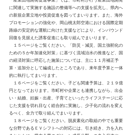
「産業団地開発促進事業」では、市町村が行う産業団地開発
に関連して実施する施設の整備等への支援を拡充し、県内へ
の新規企業立地や投資促進を図ってまいります。また、海外
プロモーションの強化や、岡山桃太郎空港における国際定期
路線の安定的な運航に向けた支援などにより、インバウンド
回復を見据えた誘客促進にも取り組んでまいります。
１５ページをご覧ください。「防災・減災、国土強靭化の
ための５か年加速化対策」に基づく流域治水の推進など、国
の経済対策に呼応した施策については、主に１１月補正予
算・追加分として編成したところであり、来年度予算と一体
的に執行してまいります。
１６ページをご覧ください。子ども関連予算は、２１９億
円となっております。市町村や企業とも連携しながら、出会
い・結婚、妊娠・出産、子育てといったライフステージに応
じた支援を切れ目なく総合的に実施し、少子化の流れを変え
るべく、全力で取り組んでまいります。
１８ページをご覧ください。脱炭素化の取組の中でも重要
な分野であるＥＶシフトへの対応には、引き続き、力を入れ