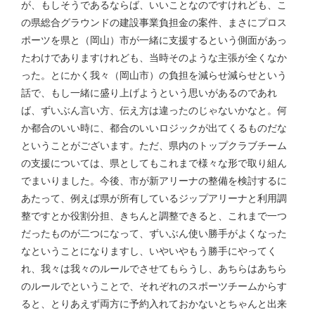
が、もしそうであるならば、いいことなのですけれども、こ
の県総合グラウンドの建設事業負担金の案件、まさにプロス
ポーツを県と（岡山）市が一緒に支援するという側面があっ
たわけでありますけれども、当時そのような主張が全くなか
った。とにかく我々（岡山市）の負担を減らせ減らせという
話で、もし一緒に盛り上げようという思いがあるのであれ
ば、ずいぶん言い方、伝え方は違ったのじゃないかなと。何
か都合のいい時に、都合のいいロジックが出てくるものだな
ということがございます。ただ、県内のトップクラブチーム
の支援については、県としてもこれまで様々な形で取り組ん
でまいりました。今後、市が新アリーナの整備を検討するに
あたって、例えば県が所有しているジップアリーナと利用調
整ですとか役割分担、きちんと調整できると、これまで一つ
だったものが二つになって、ずいぶん使い勝手がよくなった
なということになりますし、いやいやもう勝手にやってく
れ、我々は我々のルールでさせてもらうし、あちらはあちら
のルールでということで、それぞれのスポーツチームからす
ると、とりあえず両方に予約入れておかないとちゃんと出来