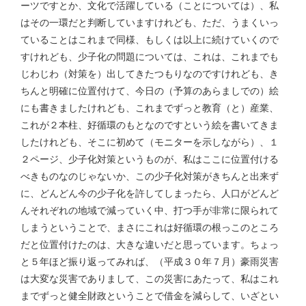
ーツですとか、文化で活躍している（ことについては）、私
はその一環だと判断していますけれども、ただ、うまくいっ
ていることはこれまで同様、もしくは以上に続けていくので
すけれども、少子化の問題については、これは、これまでも
じわじわ（対策を）出してきたつもりなのですけれども、き
ちんと明確に位置付けて、今日の（予算のあらましでの）絵
にも書きましたけれども、これまでずっと教育（と）産業、
これが２本柱、好循環のもとなのですという絵を書いてきま
したけれども、そこに初めて（モニターを示しながら）、１
２ページ、少子化対策というものが、私はここに位置付ける
べきものなのじゃないか、この少子化対策がきちんと出来ず
に、どんどん今の少子化を許してしまったら、人口がどんど
んそれぞれの地域で減っていく中、打つ手が非常に限られて
しまうということで、まさにこれは好循環の根っこのところ
だと位置付けたのは、大きな違いだと思っています。ちょっ
と５年ほど振り返ってみれば、（平成３０年７月）豪雨災害
は大変な災害でありまして、この災害にあたって、私はこれ
までずっと健全財政ということで借金を減らして、いざとい