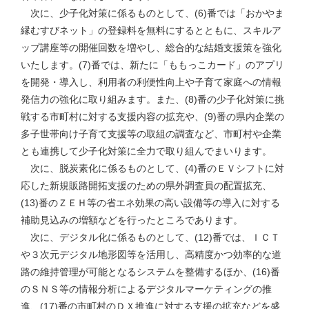
次に、少子化対策に係るものとして、(6)番では「おかやま
縁むすびネット」の登録料を無料にするとともに、スキルア
ップ講座等の開催回数を増やし、総合的な結婚支援策を強化
いたします。(7)番では、新たに「ももっこカード」のアプリ
を開発・導入し、利用者の利便性向上や子育て家庭への情報
発信力の強化に取り組みます。また、(8)番の少子化対策に挑
戦する市町村に対する支援内容の拡充や、(9)番の県内企業の
多子世帯向け子育て支援等の取組の調査など、市町村や企業
とも連携して少子化対策に全力で取り組んでまいります。
次に、脱炭素化に係るものとして、(4)番のＥＶシフトに対
応した新規販路開拓支援のための県外調査員の配置拡充、
(13)番のＺＥＨ等の省エネ効果の高い設備等の導入に対する
補助見込みの増額などを行ったところであります。
次に、デジタル化に係るものとして、(12)番では、ＩＣＴ
や３次元デジタル地形図等を活用し、高精度かつ効率的な道
路の維持管理が可能となるシステムを整備するほか、(16)番
のＳＮＳ等の情報分析によるデジタルマーケティングの推
進、(17)番の市町村のＤＸ推進に対する支援の拡充などを盛