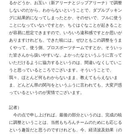
るかどうか、お互い（新アリーナとジップアリーナ）で調整
しないのだから、わからないということで、ダブルブッキン
グに結果的になってしまったとか、そのせいで、フルに使う
ことになっていないですとか、ちぐはぐなことが起きること
が容易に想定できますので、いろいろ違和感ですとか思いが
ありますけれども、できた暁には、ぜひともこの調整をうま
くやって、使う側、プロスポーツチームですとか、そういっ
た皆さんから扱いやすいな、よかったなというふうに言って
いただけるように協力するというのは、間違いなくしていこ
うと思っているところでございます。そういうことで、
我々、ほとんど何もわからないまま、教えてもらえないま
ま、どんどん県の関与をというふうに言われても、大変戸惑
っているというのが実情でございます。
記者）
今の点で申し上げれば、最後の部分というのは、完成の暁
に調整ということは、当然もちろんチームのためにも応じる
という趣旨だと思うのですけれども、今、経済波及効果（の