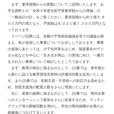
まず、要求段階からの変動についてご説明いたします。お
手元資料１の「令和５年度当初予算要求額からの増減」の
「一般会計の計」をご覧ください。要求段階から約２億５,９
００万円の増となり、予算額は８,０２１億７,３００万円とな
っております。
２ページ以降には、先般の予算総括協議会等での議論も踏
まえ、私が追加した事業についてお示ししております。事業
の追加にあたっては、少子化対策をはじめ、脱炭素化やデジ
タル化などを中心に「生き活き岡山」の実現に向け、一層力
を入れたい事業について検討したところであります。
まず、教育の再生に係るものとして、(1)番では、来年度か
ら新たに設ける教育環境充実枠の評価項目数を拡充いたしま
す。また(2)番では、長期欠席・不登校への対応力を高めるた
め、別室支援員の配置人数をさらに増員いたします。
次に、産業の振興に係るものとして、(5)番では、県内企業
へのインターンシップ参加をさらに促進するため、マッチン
グフェア等の開催回数を増やし、学生の県内就職や企業の人
材確保につなげてまいります。