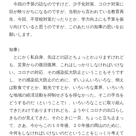
今回の予算の話なのですけど、少子化対策、コロナ対策に
目が映りがちになるのですが、当初から言われている教育再
生、今回、不登校対策だったりとか、学力向上にも予算を振
り向けていると思うのですが、このあたりの知事の思いをお
願いします。
知事）
とにかく私自身、先ほどの話とちょっとかぶりますけれど
も、災害からの復旧復興、これはしっかりしなければいけな
い。コロナの対応、その感染拡大防止ということもそうです
し、その感染拡大防止のために、ずいぶんいろいろな、例え
ば飲食ですとか、観光ですとか、いろいろな業界、いろいろ
な地域の経済活動を抑制せざるを得なかった。そこの手当を
どうするのだ（ということで）、いろいろなことに取り組ん
できたわけでありますけれども、ようやくコロナの出口らし
きものが見えてきた。そのときに一旦、ちょっと立ち止まっ
て、さあ、今からこの１０年後、２０年後の岡山のために、
今何をしなければいけないのだということをじっくり考えて