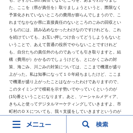
た、ここを（県が責任を）取りましょうというと、際限なく
予算化されていないところの費用が膨らんでしまうので、こ
れまでなかなか県に直接責任のないところのごみの回収とい
うものには、踏み込めなかったわけなのですけれども、これ
を続けていても、お互い押しつけ合ってどうしようもないと
いうことで、あえて普通の役所でやらないことですけれど
も、自分たちの責任外のものであっても引き取りますと。結
構（費用が）かかるのでしょうけども、とにかくごみの対
策、海ごみ、川ごみの対策については、ここまで機運が盛り
上がった。私は知事になって１０年経ちましたけど、ここま
で機運が盛り上がったことはなかったわけでありますので、
このタイミングで模範を示す勢いでやっていくというのが
(15)番ということになります。あと、ソーシャルメディア、
きちんと使ってデジタルマーケティングしていきますよ、市
町村のＤＸについても、我々支援をしていきますというのが
(17)番であります。私としてもそれぞれ、そんなにものすご
く大きな額でないにしても、非常に思いの強いものについて