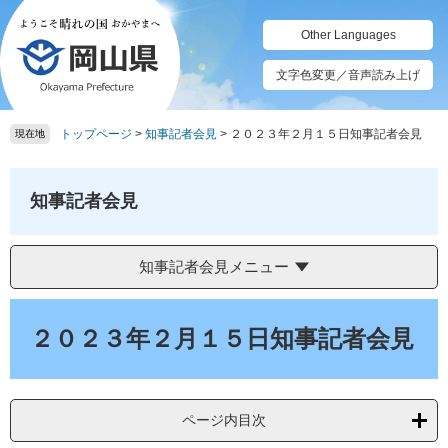
ペ
メ
ー
ニ
Other Languages
ジ
ュ
の
ー
文字色変更／音声読み上げ
先
を
頭
飛
トップページ
>
知事記者会見
>
２０２３年２月１５日知事記者会見
で
ば
現在地
す。
し
て
本
知事記者会見
文
へ
知事記者会見メニュー
本
文
２０２３年２月１５日知事記者会見
ページ内目次