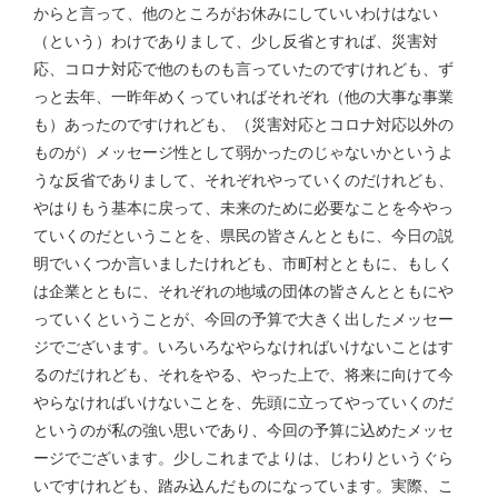
からと言って、他のところがお休みにしていいわけはない
（という）わけでありまして、少し反省とすれば、災害対
応、コロナ対応で他のものも言っていたのですけれども、ず
っと去年、一昨年めくっていればそれぞれ（他の大事な事業
も）あったのですけれども、（災害対応とコロナ対応以外の
ものが）メッセージ性として弱かったのじゃないかというよ
うな反省でありまして、それぞれやっていくのだけれども、
やはりもう基本に戻って、未来のために必要なことを今やっ
ていくのだということを、県民の皆さんとともに、今日の説
明でいくつか言いましたけれども、市町村とともに、もしく
は企業とともに、それぞれの地域の団体の皆さんとともにや
っていくということが、今回の予算で大きく出したメッセー
ジでございます。いろいろなやらなければいけないことはす
るのだけれども、それをやる、やった上で、将来に向けて今
やらなければいけないことを、先頭に立ってやっていくのだ
というのが私の強い思いであり、今回の予算に込めたメッセ
ージでございます。少しこれまでよりは、じわりというぐら
いですけれども、踏み込んだものになっています。実際、こ