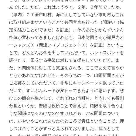
んでした。ただ、これはようやく、２年、３年前でしたか、
（県内）２７全市町村、海に面してしていない市町村もこれ
は取り組みますということで共同宣言を行った（間違い（協
定を結ぶことができた）を訂正）。そのあたりからずいぶん
空気が変わってきましたけれども、日本財団さんが瀬戸内オ
ーシャンズＸ（間違い（プロジェクトＸ）を訂正）というこ
とで、どんどんお金を出していただいて、ホットスポットを
調べたり、回収する事業に対して支援をしていただく。ま
た、民間団体に対しても支援をされる。ここであえて言うか
どうかあれですけれども、そのうちの一つ、山陽新聞さんが
ご応募をしていただいて、非常にキャンペーンを張っていた
だいて、ずいぶんムードが変わってきたように思います。ぜ
ひこの機会を生かして、それぞれの市町村、どうしても役割
分担というか、普段は役所ごとで言えば、権限を取り合うよ
うな関係になるわけなのですけれども、ごみ問題について
は、いやいやこれはあなたのところで責任ということで、押
しつけ合うことがずっと見られておりました。我々として
も、さすがに県の責任でないところを、あまりわかりまし