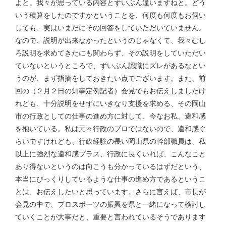
よと。我々が思っている内容とずいぶん違いますねと。どう
いう積算をしたのですかということを、何度も何度もお伺い
しても、実はいまだにその回答をしていただいていません。
なので、説明が出来なかったというのじゃなくて、我々むし
ろ説明を求めてきたにも関わらず、その説明をしていただい
ていないというところで、ずいぶん認識にズレがあるなとい
うのが、まず指摘をしておきたい点でございます。また、前
回の（２月２日の知事定例記者）会見でもお伝えしましたけ
れども、十分説明をせずにいきなり支援を求める、その岡山
市の行政としての仕事の進め方に対して、今なお私、違和感
を抱いている。私は元々行政のプロではないので、違和感ぐ
らいですけれども、行政経験の長い岡山県の幹部職員は、私
以上に強烈な違和感プラス、行政に長くいれば、こんなこと
あり得ないというのは向こうも分かっているはずだという、
本当にびっくりしているような仕事の進め方であるというこ
とは、お伝えしたいと思っています。さらに言えば、市長が
会見の中で、プロスポーツの振興を県と一緒になって検討し
ていくことが大事だと、重要と言われているそうであります