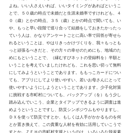
よね。いい人さえいれば、いいタイミングがあればというこ
とで、５０歳の時点で未婚だと生涯未婚率ですけれども、４
０（歳）とかの時点、３５（歳）とかの時点で聞いても、い
や、もっと早い段階で巡り合って結婚をしておきたかったっ
ていう人は、かなりアンケートごとに高い率で回答が寄せら
れるということは、やはりきっかけづくりを、我々もっとも
っと頑張るべきだと、その方々の幸せのためにも、地域のた
めにもということで、（縁むすびネットの登録料を）半額と
いうことを考えていましたけれども、これを思い切って無料
にしてみようということであります。ももっこカードについ
ても、アプリにしてより使いやすい、若いお母さんにとって
使いやすいようにしようということであります。少子化対策
に挑戦する市町村についても、バックアップ（を）もう少し
踏み込んでいこう、企業とタイアップできるように調査は進
めようということですし、防災シンポジウムもやりますし、
ＤＸを使って防災ですとか、もしくは人手がかかるものを何
とか置き換えて、この貴重な人材を有効に活用していこうで
すとか。ＺＥＨの市町村支援というのは、いろいろな脱炭素