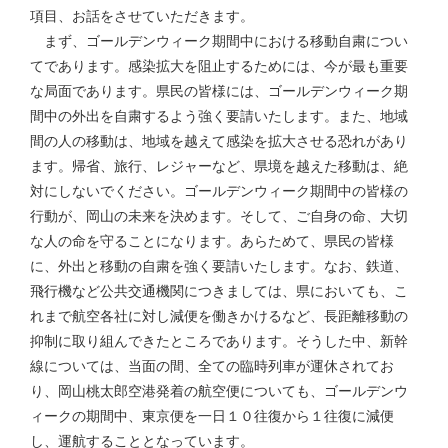
項目、お話をさせていただきます。
まず、ゴールデンウィーク期間中における移動自粛につい
てであります。感染拡大を阻止するためには、今が最も重要
な局面であります。県民の皆様には、ゴールデンウィーク期
間中の外出を自粛するよう強く要請いたします。また、地域
間の人の移動は、地域を越えて感染を拡大させる恐れがあり
ます。帰省、旅行、レジャーなど、県境を越えた移動は、絶
対にしないでください。ゴールデンウィーク期間中の皆様の
行動が、岡山の未来を決めます。そして、ご自身の命、大切
な人の命を守ることになります。あらためて、県民の皆様
に、外出と移動の自粛を強く要請いたします。なお、鉄道、
飛行機など公共交通機関につきましては、県においても、こ
れまで航空各社に対し減便を働きかけるなど、長距離移動の
抑制に取り組んできたところであります。そうした中、新幹
線については、当面の間、全ての臨時列車が運休されてお
り、岡山桃太郎空港発着の航空便についても、ゴールデンウ
ィークの期間中、東京便を一日１０往復から１往復に減便
し、運航することとなっています。