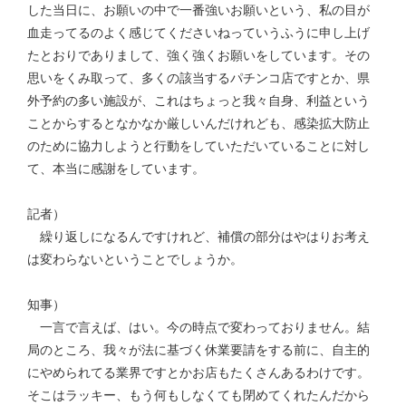
した当日に、お願いの中で一番強いお願いという、私の目が
血走ってるのよく感じてくださいねっていうふうに申し上げ
たとおりでありまして、強く強くお願いをしています。その
思いをくみ取って、多くの該当するパチンコ店ですとか、県
外予約の多い施設が、これはちょっと我々自身、利益という
ことからするとなかなか厳しいんだけれども、感染拡大防止
のために協力しようと行動をしていただいていることに対し
て、本当に感謝をしています。
記者）
繰り返しになるんですけれど、補償の部分はやはりお考え
は変わらないということでしょうか。
知事）
一言で言えば、はい。今の時点で変わっておりません。結
局のところ、我々が法に基づく休業要請をする前に、自主的
にやめられてる業界ですとかお店もたくさんあるわけです。
そこはラッキー、もう何もしなくても閉めてくれたんだから