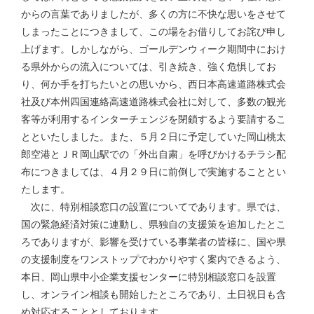
からの言葉でありましたが、多くの方に不快な思いをさせて
しまったことにつきまして、この場をお借りしてお詫び申し
上げます。しかしながら、ゴールデンウィーク期間中におけ
る県外からの流入については、引き続き、強く危惧してお
り、何か手を打ちたいとの思いから、西日本高速道路株式会
社及び本州四国連絡高速道路株式会社に対して、多数の観光
客等が利用するインターチェンジを閉鎖するよう要請するこ
とといたしました。また、５月２日に予定していた岡山桃太
郎空港とＪＲ岡山駅での「外出自粛」を呼びかけるチラシ配
布につきましては、４月２９日に前倒しで実施することとい
たします。
次に、特別相談窓口の設置についてであります。県では、
国の緊急経済対策に連動し、県独自の支援策を追加したとこ
ろでありますが、影響を受けている事業者の皆様に、国や県
の支援制度をワンストップでわかりやすく案内できるよう、
本日、岡山県中小企業支援センターに特別相談窓口を設置
し、オンライン相談も開始したところであり、土日祝日も含
め対応することとしております。