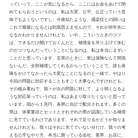
っていって、ここが気になるから、ここにはお金をあげて閉
めてもらおうというのは、私は大変、公平、公正っていう意
味でもよくないですし、今後似たような、感染症との闘いは
これで最後になるとは到底思えませんので、それが何年先に
なるかわかりませんけれども、いや、こういうときのコツ
は、できるだけ開けておくんだと、補償金を吊り上げて休む
のがコツなんだっていうことになるのは、私は本当にまずい
ことだと思っています。災害のときに、実は保険なんて関係
ないんだ、全部補償してくれるからっていうことで、誰も保
険をかけてなかったら大変なことになるのと一緒で、やはり
今回の問題に対応することもすごく大事なんですけれども、
その積み重ねで、我々が次の問題に対して、より弱くなるよ
うな対応策っていうのは、私はあまり取りたくないと思って
います。国から１兆円、各県に合計で配分されます。多くの
県は、休業要請とセットとそれぞれの県が認識している補償
に充てているわけであります。それで足りるかどうか知りま
せんけれども。我々はそれに充てていない分だけ、我々の考
える公平なやり方、本当に困っている会社、業界、お店に、