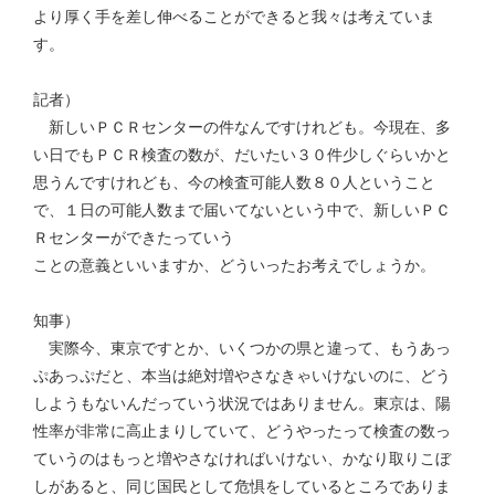
より厚く手を差し伸べることができると我々は考えていま
す。
記者）
新しいＰＣＲセンターの件なんですけれども。今現在、多
い日でもＰＣＲ検査の数が、だいたい３０件少しぐらいかと
思うんですけれども、今の検査可能人数８０人ということ
で、１日の可能人数まで届いてないという中で、新しいＰＣ
Ｒセンターができたっていう
ことの意義といいますか、どういったお考えでしょうか。
知事）
実際今、東京ですとか、いくつかの県と違って、もうあっ
ぷあっぷだと、本当は絶対増やさなきゃいけないのに、どう
しようもないんだっていう状況ではありません。東京は、陽
性率が非常に高止まりしていて、どうやったって検査の数っ
ていうのはもっと増やさなければいけない、かなり取りこぼ
しがあると、同じ国民として危惧をしているところでありま