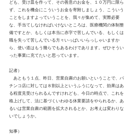
ども、受け皿を作って、その善意のお金を、１０万円に限ら
ず、これを機会にこういうお金を寄附しましょう、こういう
ことをしますよっていうことを、我々が集めて、実際必要
な、手当てしなければいけないところは、医療機関の体制整
備ですとか、もしくは本当に赤字で苦しんでいる、もしくは
職を失って苦しんでいる方々いっぱいいらっしゃいますか
ら、使い道はもう幾らでもあるわけであります。ぜひそうい
った事業に充てたいと思っています。
記者）
あともう１点、昨日、営業自粛のお願いということで、パ
チンコ店に対しては８割以上というふうになって、効果はあ
る程度見受けられるんですけれども、今日の時点で、これを
格上げして、法に基づくいわゆる休業要請をやられるか、あ
るいは営業自粛の範囲を拡大されるとか、お考えは変わりな
いでしょうか。
知事）