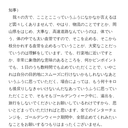
知事）
我々の方で、こことここっていうふうになかなか言えるほ
ど図々しくありませんで、やはり、物流のことですとか、岡
山県をはじめ、大事な、高速道路なんていうのは、体でい
う、体の中でも太い血管ですので、そこを止める、そこから
枝分かれする血管を止めるっていうことが、大変なことだっ
ていうのは理解をしています。でも、行楽地に近いですと
か、非常に象徴的な意味のあるところを、何かピンポイント
でも、１日のうち数時間でも止めていただくことで、いやこ
れは自分の目的地にスムーズに行けないかもしれないなあと
いうふうに思っていただく。場合によっては、もう何十キロ
も後戻りしなきゃいけないんだなあっていうふうに思ってい
ただくことで、そもそもゴールデンウィーク中に、遠出を、
旅行をしないでくださいとお願いしているわけですから、思
いとどまっていただければと思います。全てのインターチェ
ンジを、ゴールデンウィーク期間中、全部止めてくれみたい
なことをお願いするつもりはまったくございません。