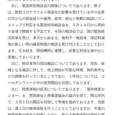
次に、緊急特別相談会の開催についてであります。県で
は、新型コロナウイルス感染症の影響を受けている中小企業
の方からの資金繰りや雇用、経営、税など複数の相談にワン
ストップで対応する緊急特別相談会を、５月１４日から県内
５会場で開催する予定です。今回の相談会では、国の緊急経
済対策を受け、来月から始まる、無利子・無担保、保証料減
免の新しい県の融資制度の相談も受け付けることとしており
ます。引き続き、関係機関と連携し、必要な対策を速やかに
実施してまいります。
次に、軽症者等の宿泊施設についてであります。現在、候
補となる施設に対して、借上開始が可能な時期、契約条件な
どの調整を行っているところであり、１件目については、ゴ
ールデンウィーク中の使用開始を目指しております。
次に、検査体制の拡充についてであります。「屋外検査セ
ンター」を、県医師会と県看護協会の協力を得て、岡山市内
で、５月１日の開設を目指して準備を進めております。当面
は、週１日の検体採取を行うこととしておりますが、今後の
検査件数の状況を勘案しながら、更なる検査体制の強化を図