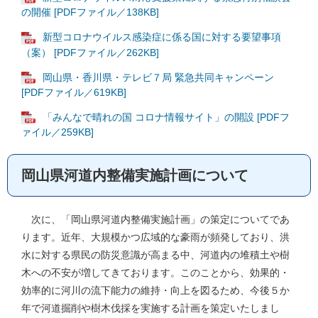
の開催 [PDFファイル／138KB]
新型コロナウイルス感染症に係る国に対する要望事項
（案） [PDFファイル／262KB]
岡山県・香川県・テレビ７局 緊急共同キャンペーン
[PDFファイル／619KB]
「みんなで晴れの国 コロナ情報サイト」の開設 [PDFフ
ァイル／259KB]
岡山県河道内整備実施計画について
次に、「岡山県河道内整備実施計画」の策定についてであ
ります。近年、大規模かつ広域的な豪雨が頻発しており、洪
水に対する県民の防災意識が高まる中、河道内の堆積土や樹
木への不安が増してきております。このことから、効果的・
効率的に河川の流下能力の維持・向上を図るため、今後５か
年で河道掘削や樹木伐採を実施する計画を策定いたしまし