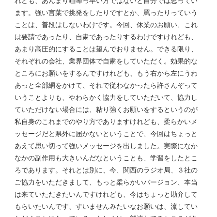
れども、あんまり喧嘩っ早い方ではないと自分では思ってい
ます。強い言葉で挑発をしたりですとか、罵ったりっていう
ことは、普段はしないわけです。今回、休業のお願い、これ
は要請であったり、自粛であったりするわけですけれども、
あまり高圧的にすることは望んでおりません。できる限り、
それぞれの会社、業界団体で自粛をしていただく。効果的な
ところにお願いをするんですけれども、もう右から左にうわ
あっと全部網をかけて、それで従わなかったら許さんぞって
いうことよりも、やわらかく協力をしていただいて、協力し
ていただけない場合には、粘り強くお願いをするというのが
私自身のこれまでのやり方でありますけれども、柔らかいメ
ッセージだと県外に届かないということで、今回はちょっと
あえて思い切って強いメッセージを出しました。実際になか
なかの副作用も大きいんだなということも、学習をしたとこ
ろであります。それとは別に、今、関西のラジオ局、３社の
ご協力をいただきまして、もっと柔らかいバージョン、本当
は来ていただきたいんですけれども、今はちょっと勘弁して
もらいたいんです、すいませんみたいなお願いは、流してい