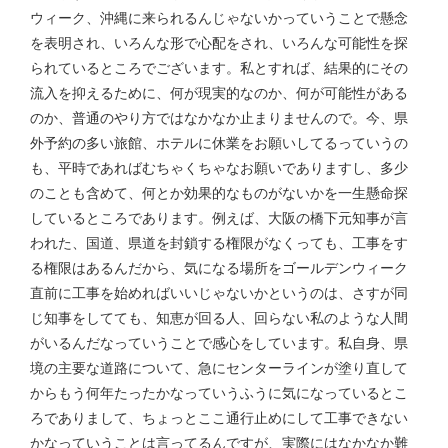
ウィーク、沖縄に来られるんじゃないかっていうことで懸念
を表明され、いろんな形で心配をされ、いろんな可能性を探
られているところでございます。私とすれば、結果的にその
流入を抑えるために、何が現実的なのか、何が可能性がある
のか、普通のやり方ではなかなか止まりませんので。今、県
外予約の多い旅館、ホテルに休業をお願いしてるっていうの
も、平時であればむちゃくちゃなお願いでありますし、多少
のことも含めて、何とか効果的なものがないかを一生懸命探
しているところであります。例えば、大阪の橋下元知事が言
われた、国道、県道を封鎖する権限がなくっても、工事をす
る権限はあるんだから、気になる場所をゴールデンウィーク
直前に工事を始めればいいじゃないかというのは、さすが同
じ知事をしてても、知恵が回る人、回らない私のような人間
がいるんだなっていうことで感心をしています。私自身、県
境の主要な道路について、急にセンターラインが塗り直して
からもう何年たったかなっていうふうに気になっているとこ
ろでありまして、ちょっとここ通行止めにして工事できない
かなっていうことは言ってるんですが、実際にはなかなか難