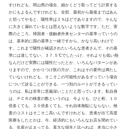
すけれども、岡山県の場合、細かくどう取ってどう計算する
かにもよるんですけれども、全部、最初から最後までばあん
と切ってやると、陽性率は２％ほどでありますので、そんな
に大きく漏れているとは思えないような数字です。ただ、実
際のところ、帰国者・接触者外来センターの基準っていうの
は、基本的に国の基準と一緒ですから、かなり高いわけで
す。これまで陽性が確認されたいろんな患者さんで、その基
準には達してない、３７.５℃でしたっけ、それよりも低い熱
なんだけど実際には陽性だったとか、いろんなパターンがあ
りますので、かかりつけ医の方が、これはその要件は満たし
ていないけれども、そこそこの可能性があるぞっていう場合
について診ることができる、一つ別のルートができるってい
うのは、私は非常に意義深いことだと思っています。私自身
は、ＰＣＲの検査の数というのは、今よりも、ひと桁、１０
倍多くても、２０倍多くても、それ自体無駄にならない。検
査のコストはそこそこ高いんですけれども、患者が出て高度
医療をしたとかは、今、経済的にもいろんなお店を閉めてい
る、生産が止まってる、莫大な損失と比べれば、本当に小さ