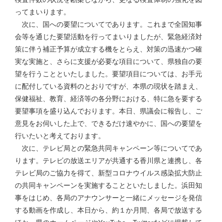
ってまいります。
次に、国への要望についてであります。これまで全国知事
会等を通じた要望活動を行ってまいりましたが、緊急経済対
策に伴う補正予算が成立する機をとらえ、対策の迅速かつ確
実な実施と、さらに支援が必要な項目について、県独自の要
望を行うことといたしました。要望項目については、お手元
に配付している資料のとおりですが、本県の現状を踏まえ、
保健福祉、教育、経済等の各分野における、特に急を要する
要望事項を盛り込んでおります。本日、県議会に報告し、ご
意見をお伺いした上で、できるだけ速やかに、国への要望を
行いたいと考えております。
次に、テレビ局との緊急共同キャンペーン等についてであ
ります。テレビの放送エリアが共通する香川県と連携し、各
テレビ局のご協力を得て、新型コロナウイルス感染拡大防止
の共同キャンペーンを実施することといたしました。浜田知
事をはじめ、各局のアナウンサーと一緒にメッセージを発信
する動画を作成し、本日から、約１か月間、各局で放送する