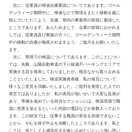
次に、従業員の帰省自粛要請についてであります。ゴール
デンウィーク期間中に、帰省などで県境をまたぐ移動を厳に
慎んでいただくよう、先週、県内の事業所の皆様に要請した
ところであります。あらためまして、企業の皆様におかれま
しては、従業員及び家族の方々に、ゴールデンウィーク期間
中の移動の自粛が徹底されますよう、ご協力をお願いいたし
ます。
次に、県境での検温についてであります。このことについ
ては、先般、山陽自動車道の下り線瀬戸パーキングエリアで
実施する旨を発表しておりましたが、残念ながら取り止める
ことといたしました。検温実施発表後、私の発言について、
様々なご意見を頂戴いたしました。ご批判を覚悟した上での
発言ではありましたが、私の表現が拙いせいで大変な反発が
あり、準備を進めている担当セクションには、検温現場で職
員に危害を加えるといった内容の電話などが多数入っており
ます。この状況では、従事する職員の安全を担保できないこ
とから、やむを得ず中止を決断したところであります。私と
しては、何としても感染拡大を食い止めたいという強い思い