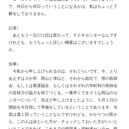
で、何日から何日っていうことになるかは、私はちょっと了
解をしておりません。
記者）
あともう一点だけ話は変わって、ＰＣＲセンターなんです
けれども、もうちょっと詳しい概要はございますでしょう
か。
知事）
今私から申し上げられるのは、それぐらいです。今、とり
あえずは３か所、岡山と津山と、それから総社で、県の医師
会、もしくは看護協会、もしくはそれぞれの市町村の医師会
の皆様方の協力を得てつくる。一番早くできそうな岡山のセ
ンターについて、先ほど申し上げましたように、５月１日の
開始を今目指して準備をしているということであります。当
面は週１回っていうことなんですけれども、かかりつけ医か
ら、この人は診といた方が、チェックしておいた方がいいと
いうことであれば、これまでの帰国者・接触者センター、帰