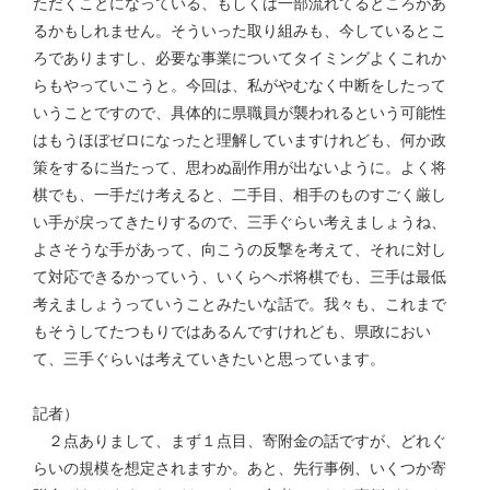
ただくことになっている、もしくは一部流れてるところがあ
るかもしれません。そういった取り組みも、今しているとこ
ろでありますし、必要な事業についてタイミングよくこれか
らもやっていこうと。今回は、私がやむなく中断をしたって
いうことですので、具体的に県職員が襲われるという可能性
はもうほぼゼロになったと理解していますけれども、何か政
策をするに当たって、思わぬ副作用が出ないように。よく将
棋でも、一手だけ考えると、二手目、相手のものすごく厳し
い手が戻ってきたりするので、三手ぐらい考えましょうね、
よさそうな手があって、向こうの反撃を考えて、それに対し
て対応できるかっていう、いくらヘボ将棋でも、三手は最低
考えましょうっていうことみたいな話で。我々も、これまで
もそうしてたつもりではあるんですけれども、県政におい
て、三手ぐらいは考えていきたいと思っています。
記者）
２点ありまして、まず１点目、寄附金の話ですが、どれぐ
らいの規模を想定されますか。あと、先行事例、いくつか寄