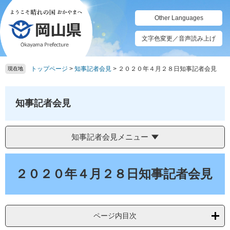
ペ
メ
ー
ニ
Other Languages
ジ
ュ
の
ー
文字色変更／音声読み上げ
先
を
頭
飛
トップページ
>
知事記者会見
>
２０２０年４月２８日知事記者会見
で
ば
現在地
す。
し
て
本
知事記者会見
文
へ
知事記者会見メニュー
本
文
２０２０年４月２８日知事記者会見
ページ内目次