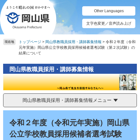
ペ
メ
ー
ニ
Other Languages
ジ
ュ
の
ー
文字色変更／音声読み上げ
先
を
頭
飛
トップページ
>
岡山県教職員採用・講師募集情報
>
令和２年度（令和
で
ば
現在地
元年実施）岡山県公立学校教員採用候補者選考試験（第２次試験）の
す。
し
結果について
て
本
文
岡山県教職員採用・講師募集情報
へ
岡山県教職員採用・講師募集情報メニュー
本
文
令和２年度（令和元年実施）岡山県
公立学校教員採用候補者選考試験