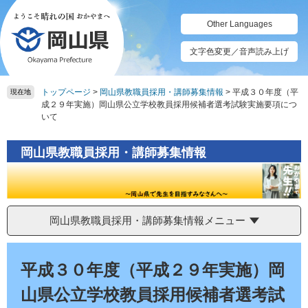
ペ
メ
ー
ニ
Other Languages
ジ
ュ
の
ー
文字色変更／音声読み上げ
先
を
頭
飛
トップページ
>
岡山県教職員採用・講師募集情報
>
平成３０年度（平
で
ば
現在地
成２９年実施）岡山県公立学校教員採用候補者選考試験実施要項につ
す。
し
いて
て
本
文
岡山県教職員採用・講師募集情報
へ
岡山県教職員採用・講師募集情報メニュー
本
文
平成３０年度（平成２９年実施）岡
山県公立学校教員採用候補者選考試