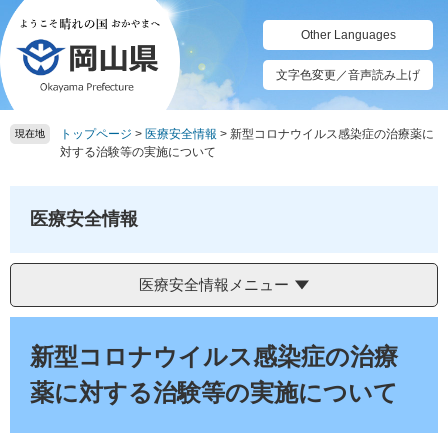
ペ
メ
ー
ニ
Other Languages
ジ
ュ
の
ー
文字色変更／音声読み上げ
先
を
頭
飛
トップページ
>
医療安全情報
>
新型コロナウイルス感染症の治療薬に
で
ば
現在地
対する治験等の実施について
す。
し
て
本
医療安全情報
文
へ
医療安全情報メニュー
本
文
新型コロナウイルス感染症の治療
薬に対する治験等の実施について