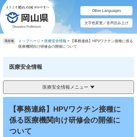
ペ
メ
ー
ニ
Other Languages
ジ
ュ
の
ー
文字色変更／音声読み上げ
先
を
頭
飛
トップページ
>
医療安全情報
>
【事務連絡】HPVワクチン接種に係る
で
ば
現在地
医療機関向け研修会の開催について
す。
し
て
本
医療安全情報
文
へ
医療安全情報メニュー
本
文
【事務連絡】HPVワクチン接種に
係る医療機関向け研修会の開催に
ついて