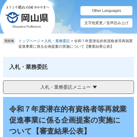
ペ
メ
ー
ニ
Other Languages
ジ
ュ
の
ー
文字色変更／音声読み上げ
先
を
頭
飛
トップページ
>
入札・業務委託
>
令和７年度潜在的有資格者等再就業
で
ば
現在地
促進事業に係る企画提案の実施について【審査結果公表】
す。
し
て
本
入札・業務委託
文
へ
入札・業務委託メニュー
本
文
令和７年度潜在的有資格者等再就業
促進事業に係る企画提案の実施に
ついて【審査結果公表】